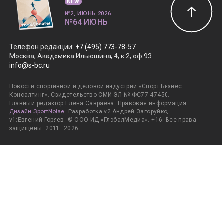
NEW
№2, ИЮНЬ 2026
№64 ИЮНЬ
Телефон редакции
:
+7 (495) 773-78-57
Москва, Академика Ильюшина, 4, к.2, оф.93
info@s-bc.ru
Новости спортивной и деловой индустрии «Спорт Бизнес
Консалтинг». Свидетельство СМИ ЭЛ № ФС77-47450.
Главный редактор Елена Савраева.
Правовая информация
.
Дизайн SportNoise
. Разработка v2:Андрей Загоруйко,
v1:Евгений Горяев. © ООО ИД «ГлобалМедиа». +16. Все права
защищены. 2011–2026.