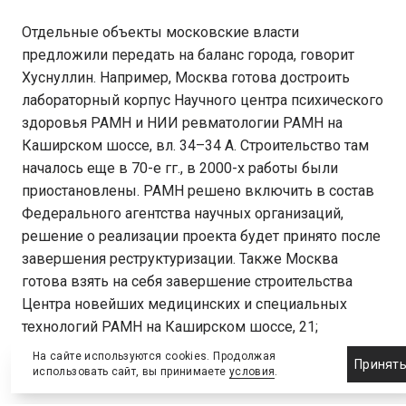
Отдельные объекты московские власти
предложили передать на баланс города, говорит
Хуснуллин. Например, Москва готова достроить
лабораторный корпус Научного центра психического
здоровья РАМН и НИИ ревматологии РАМН на
Каширском шоссе, вл. 34–34 А. Строительство там
началось еще в 70-е гг., в 2000-х работы были
приостановлены. РАМН решено включить в состав
Федерального агентства научных организаций,
решение о реализации проекта будет принято после
завершения реструктуризации. Также Москва
готова взять на себя завершение строительства
Центра новейших медицинских и специальных
технологий РАМН на Каширском шоссе, 21;
административное здание на Каширском шоссе, 63,
На сайте используются cookies. Продолжая
Принят
корп. 1.
использовать сайт, вы принимаете
условия
.