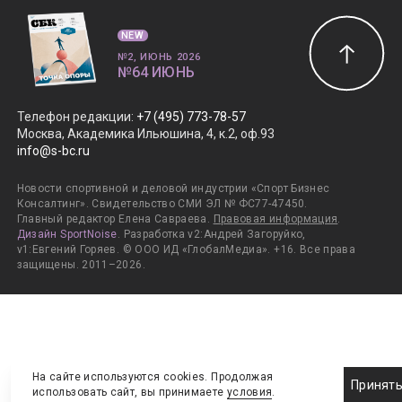
NEW
№2, ИЮНЬ 2026
№64 ИЮНЬ
Телефон редакции
:
+7 (495) 773-78-57
Москва, Академика Ильюшина, 4, к.2, оф.93
info@s-bc.ru
Новости спортивной и деловой индустрии «Спорт Бизнес
Консалтинг». Свидетельство СМИ ЭЛ № ФС77-47450.
Главный редактор Елена Савраева.
Правовая информация
.
Дизайн SportNoise
. Разработка v2:Андрей Загоруйко,
v1:Евгений Горяев. © ООО ИД «ГлобалМедиа». +16. Все права
защищены. 2011–2026.
На сайте используются cookies. Продолжая
Принят
использовать сайт, вы принимаете
условия
.