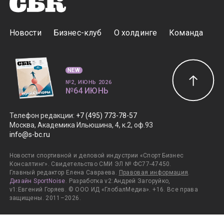
Новости
Бизнес-клуб
О холдинге
Команда
NEW
№2, ИЮНЬ 2026
№64 ИЮНЬ
Телефон редакции
:
+7 (495) 773-78-57
Москва, Академика Ильюшина, 4, к.2, оф.93
info@s-bc.ru
Новости спортивной и деловой индустрии «Спорт Бизнес
Консалтинг». Свидетельство СМИ ЭЛ № ФС77-47450.
Главный редактор Елена Савраева.
Правовая информация
.
Дизайн SportNoise
. Разработка v2:Андрей Загоруйко,
v1:Евгений Горяев. © ООО ИД «ГлобалМедиа». +16. Все права
защищены. 2011–2026.