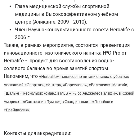
Глава медицинской службы спортивной
медицины в Высокоэффективном учебном
центре (Аликанте, 2009 - 2010).
Член Научно-консультационного совета Herbalife с
2006 г.
Также, в рамках мероприятия, состоится презентация
инновационного изотонического напитка H³O Pro от
Herbalifе - продукт для восстановления водно-
солевого баланса во время занятий спортом.
Напомним, что
«Herbalife» - спонсор по питанию таких клубов, как
московский «Спартак», «Интер», «Барселона», «Валенсия», Маккаби,
«Шальке», нескольких команд в MLS – «Лос Анджелес Гэлэкси», в Южной
Америке – «Сантос» и «Пумас», в Скандинавии – «Люнгбю» и
«Брейдаблик».
Контакты для аккредитации: