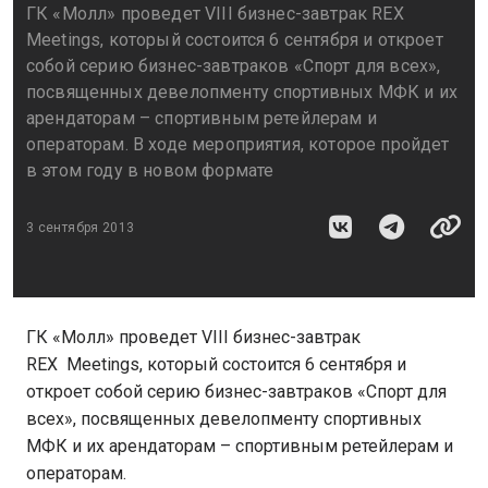
ГК «Молл» проведет VIII бизнес-завтрак REX
Meetings, который состоится 6 сентября и откроет
собой серию бизнес-завтраков «Спорт для всех»,
посвященных девелопменту спортивных МФК и их
арендаторам – спортивным ретейлерам и
операторам. В ходе мероприятия, которое пройдет
в этом году в новом формате
3 сентября 2013
ГК «Молл» проведет VIII бизнес-завтрак
REX Meetings, который состоится 6 сентября и
откроет собой серию бизнес-завтраков «Спорт для
всех», посвященных девелопменту спортивных
МФК и их арендаторам – спортивным ретейлерам и
операторам.