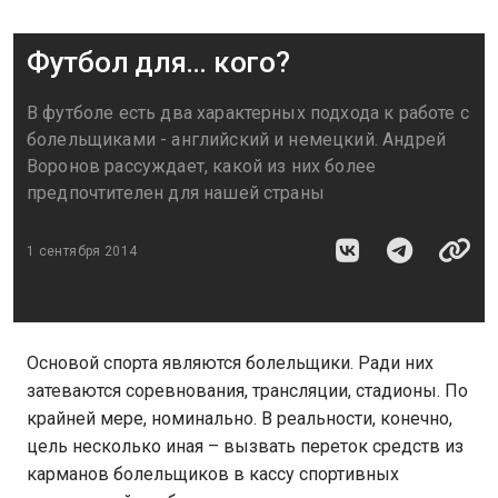
Футбол для… кого?
В футболе есть два характерных подхода к работе с
болельщиками - английский и немецкий. Андрей
Воронов рассуждает, какой из них более
предпочтителен для нашей страны
1 сентября 2014
Основой спорта являются болельщики. Ради них
затеваются соревнования, трансляции, стадионы. По
крайней мере, номинально. В реальности, конечно,
цель несколько иная – вызвать переток средств из
карманов болельщиков в кассу спортивных