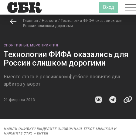
Вход
Главная
/
Новости
/
Технологии ФИФА оказались для
России слишком дорогими
СПОРТИВНЫЕ МЕРОПРИЯТИЯ
Технологии ФИФА оказались для
России слишком дорогими
Вместо этого в российском футболе появится два
арбитра у ворот
21 февраля 2013
НАШЛИ ОШИБКУ? ВЫДЕЛИТЕ ОШИБОЧНЫЙ ТЕКСТ МЫШКОЙ И
НАЖМИТЕ
CTRL
+
ENTER