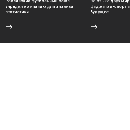
Российский футбольный союз
На стыке двух мир
учредил компанию для анализа
фиджитал-спорт и 
статистики
будущее