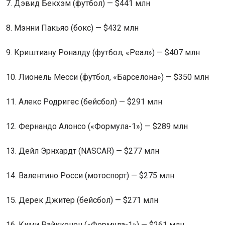
7. Дэвид Бекхэм
(
футбол) — $441 млн
8. Мэнни Пакьяо
(
бокс) — $432 млн
9. Криштиану Роналду
(
футбол, «Реал») — $407 млн
10. Лионель Месси
(
футбол, «Барселона») — $350 млн
11. Алекс Родригес
(
бейсбол) — $291 млн
12. Фернандо Алонсо
(
«Формула-1») — $289 млн
13. Дейл Эрнхардт
(
NASCAR) — $277 млн
14. Валентино Росси
(
мотоспорт) — $275 млн
15. Дерек Джитер
(
бейсбол) — $271 млн
16. Кими Райкконен
(
«Формула-1») — $261 млн