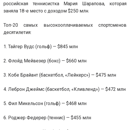
российская теннисистка Мария Шарапова, которая
заняла 18-е место с доходом $250 млн.
Топ-20 самых высокооплачиваемых спортсменов
десятилетия:
1. Тайгер Вудс
(
гольф) — $845 млн
2. Флойд Мейвезер
(
бокс) — $660 млн
3. Кобе Брайант
(
баскетбол, «Лейкерс») — $475 млн
4. Леброн Джеймс
(
баскетбол, «Кливленд») — $472 млн
5. Фил Микельсон
(
гольф) — $468 млн
6. Роджер Федерер (теннис) — $455 млн