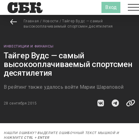
Вход
Главная
/
Новости
/
Тайгер Вудс — самый
высокооплачиваемый спортсмен десятилетия
ИНВЕСТИЦИИ И ФИНАНСЫ
Тайгер Вудс — самый
высокооплачиваемый спортсмен
десятилетия
В рейтинг также удалось войти Марии Шараповой
28 сентября 2015
НАШЛИ ОШИБКУ? ВЫДЕЛИТЕ ОШИБОЧНЫЙ ТЕКСТ МЫШКОЙ И
НАЖМИТЕ
CTRL
+
ENTER