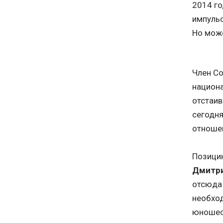
2014 го
импульс
Но може
Член С
национа
отстаив
сегодня
отношен
Позици
Дмитри
отсюда 
необход
юношеск