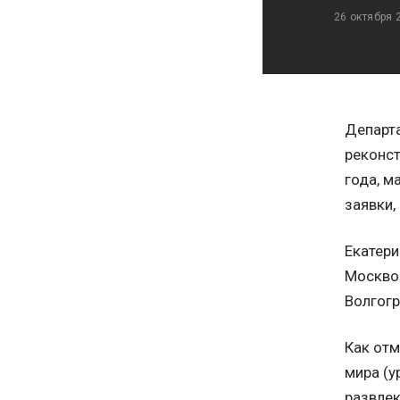
26 октября 
Департа
реконст
года, м
заявки,
Екатери
Москвой
Волгог
Как отм
мира (у
развлек