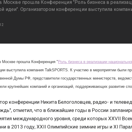
 в Москве прошла Конференция "Роль бизнеса в реализа
ой идеи". Организатором конференции выступила компани
12
в Москве прошла Конференция "
Роль бизнеса в реализации национально
ции выступила компания TalkSPORTS. К участию в мероприятии были п
венной Думы РФ, представители государственных министерств, ведомст
ели крупнейших компаний и организаций, поддерживающих развитие спо
ор конференции Никита Белоголовцев, радио- и телеве
ождь", отметил, что в ближайшие годы в России заплани
ятия международного уровня, среди которых XXVII Все
зани в 2013 году, XXII Олимпийские зимние игры и XI Па