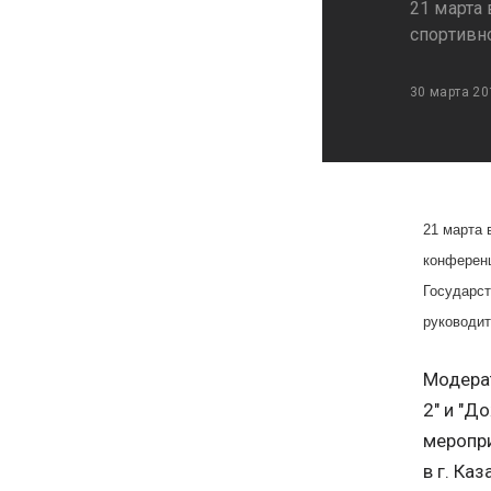
21 марта
спортивн
30 марта 20
21 марта 
конферен
Государст
руководит
Модерат
2" и "Д
меропри
в г. Ка