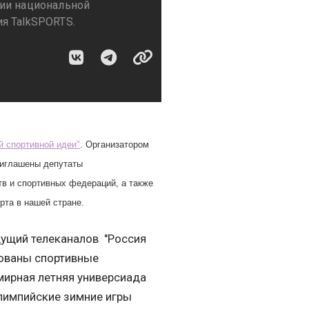
ции национальной
я TalkSPORTS.
й спортивной идеи"
. Организатором
риглашены депутаты
в и спортивных федераций, а также
рта в нашей стране.
дущий телеканалов "Россия
рованы спортивные
мирная летняя универсиада
ралимпийские зимние игры