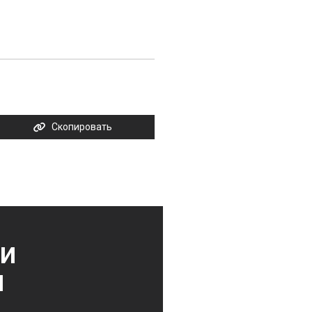
Скопировать
ии
и