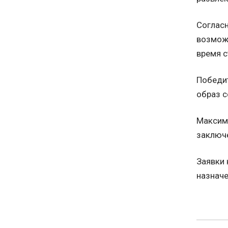
Согласн
возможн
время с
Победи
образ с
Максима
заключе
Заявки 
назначе