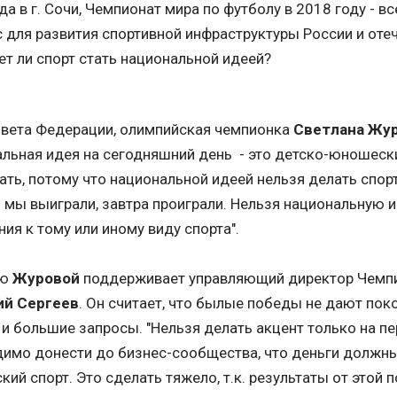
да в г. Сочи, Чемпионат мира по футболу в 2018 году - 
 для развития спортивной инфраструктуры России и отеч
т ли спорт стать национальной идеей?
овета Федерации, олимпийская чемпионка
Светлана Жу
льная идея на сегодняшний день - это детско-юношеский
ать, потому что национальной идеей нельзя делать спо
 мы выиграли, завтра проиграли. Нельзя национальную 
ия к тому или иному виду спорта".
ю
Журовой
поддерживает управляющий директор Чемпио
й Сергеев
. Он считает, что былые победы не дают по
и большие запросы. "Нельзя делать акцент только на пе
имо донести до бизнес-сообщества, что деньги должн
ий спорт. Это сделать тяжело, т.к. результаты от этой 