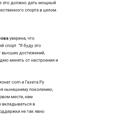
все это должно дать мощный
ественного спорта в целом.
рова
уверена, что
 спорт. "Я буду это
рт высших достижений,
идею менять от настроения и
нат.com и Газета.Ру
коя нынешнему поколению,
рвом месте, нам
ы вкладываться в
поддержки не так явно