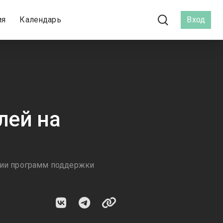
ия
Календарь
Вход
лей на
ации программ поддержки