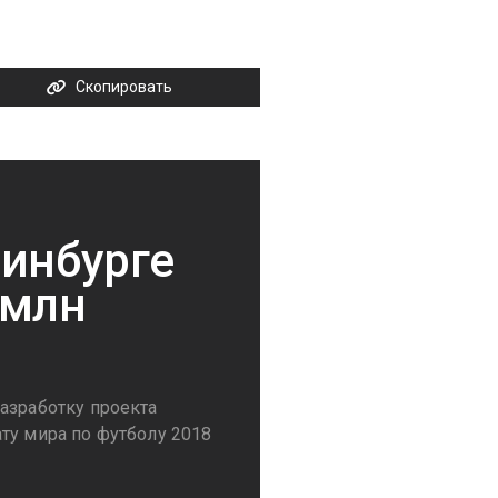
Скопировать
ринбурге
 млн
азработку проекта
ту мира по футболу 2018