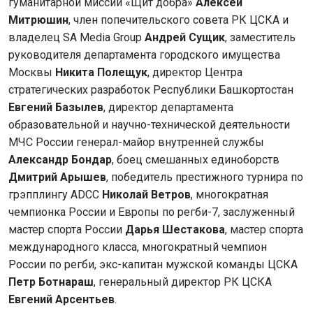
гуманитарной миссии «Щит добра»
Алексей
Митрюшин
, член попечительского совета РК ЦСКА и
владелец SA Media Group
Андрей Сущик
, заместитель
руководителя департамента городского имущества
Москвы
Никита Полещук
, директор Центра
стратегических разработок Республики Башкортостан
Евгений Базылев
, директор департамента
образовательной и научно-технической деятельности
МЧС России генерал-майор внутренней службы
Александр Бондар
, боец смешанных единоборств
Дмитрий Арышев
, победитель престижного турнира по
грэпплингу ADCC
Николай Ветров
, многократная
чемпионка России и Европы по регби-7, заслуженный
мастер спорта России
Дарья Шестакова
, мастер спорта
международного класса, многократный чемпион
России по регби, экс-капитан мужской команды ЦСКА
Петр Ботнараш
, генеральный директор РК ЦСКА
Евгений Арсентьев
.