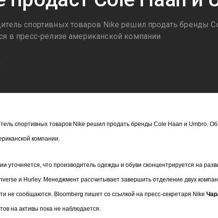
итель спортивных товаров Nike решил продать бренды Col
ся в пресс-релизе американской компании
2
тель спортивных товаров Nike решил продать бренды Cole Haan и Umbro. Об
ериканской компании.
и уточняется, что производитель одежды и обуви сконцентрируется на развит
nverse и Hurley. Менеджмент рассчитывает завершить отделение двух компан
ти не сообщаются. Bloomberg пишет со ссылкой на пресс-секретаря Nike
Чар
тов на активы пока не наблюдается.