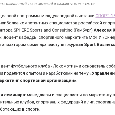
ИТЕ ОШИБОЧНЫЙ ТЕКСТ МЫШКОЙ И НАЖМИТЕ
CTRL
+
ENTER
х деловой программы международной выставки
СПОРТ-1
 наиболее компетентных специалистов российской спорт
тора SPHERE Sports and Consulting (Гамбург)
Алексея 
к, доцент кафедры спортивного маркетинга МФПУ «Синер
рганизатором семинара выступят
журнал
Sport Business
дент футбольного клуба «Локомотив» и основатель соб
ии поделится опытом и наработками на тему
«Управлени
аркетинг спортивной организации»
.
я семинара:
менеджеры и специалисты по маркетингу 
тельных клубов, спортивных федераций и лиг, спортивны
аботающих в спорте.