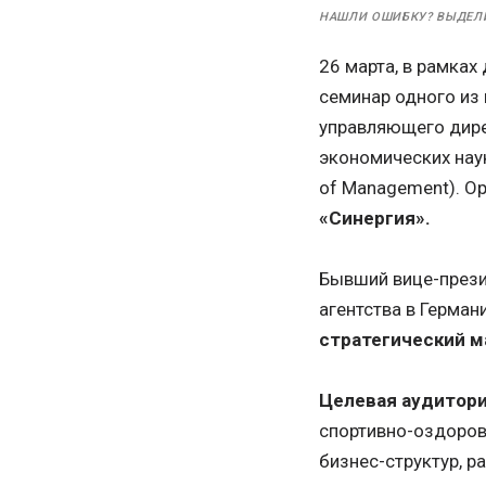
НАШЛИ ОШИБКУ? ВЫДЕЛ
26 марта, в рамка
семинар одного из
управляющего дирек
экономических нау
of Management). О
«
Синергия
».
Бывший вице-прези
агентства в Герман
стратегический м
Целевая аудитори
спортивно-оздорови
бизнес-структур, р