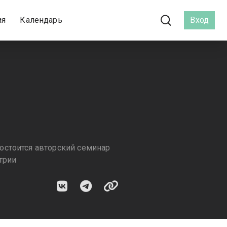
ия
Календарь
Вход
остоится авторский семинар
трии