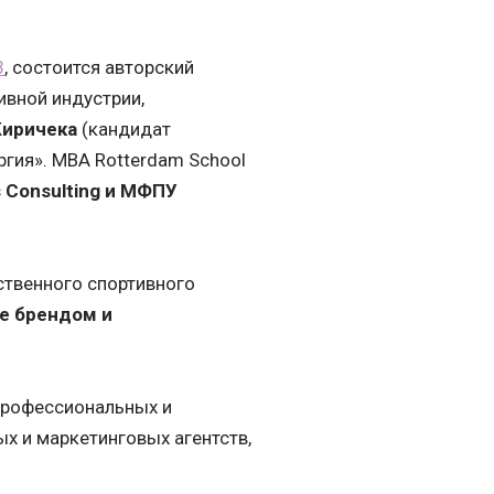
3
, состоится авторский
ивной индустрии,
Киричека
(кандидат
гия». MBA Rotterdam School
 Consulting
и
МФПУ
ственного спортивного
е брендом и
профессиональных и
х и маркетинговых агентств,