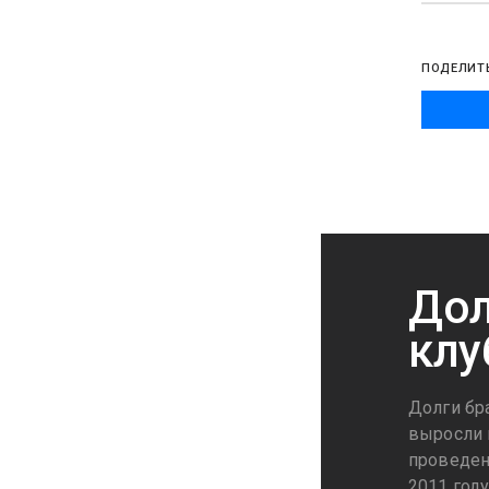
ПОДЕЛИТ
Дол
клу
Долги бр
выросли н
проведен
2011 год