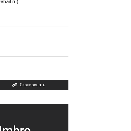
mail.ru)
Скопировать
 Umbro