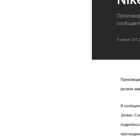
Производ
сообщает
4 июня 201
Производи
релизе
ам
В сообщени
Jordan, Co
подробнос
претенден