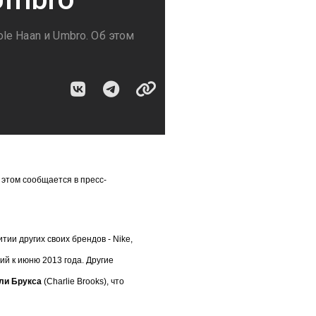
e Haan и Umbro. Об этом
 этом сообщается в
пресс-
ии других своих брендов - Nike,
ий к июню 2013 года. Другие
ли Брукса
(Charlie Brooks), что