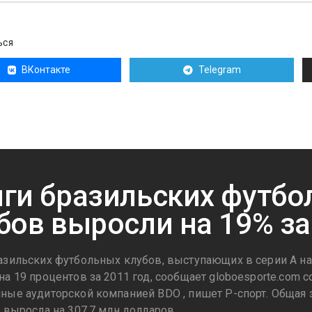
ЬСЯ
ВКонтакте
Telegram
ги бразильских футбо
бов выросли на 19% за
азильских футбольных клубов, выступающих в серии А на
а 19 процентов за 2011 год, сообщает globoesporte.com с
ные аудиторской компанией BDO , пишет Р-спорт. Общая
у выросла на 307,7 млн долларов