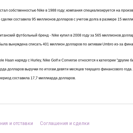
стал собственностью Nike в 1988 году; компания специализируется на произво
 сделки составила 95 миллионов долларов с учетом долга в размере 15 милл
итанский футбольный бренд - Nike купил в 2008 году за 565 миллионов долла
была вынуждена списать 401 миллион долларов по активам Umbro из-за фина
le Haan наряду с Hurley, Nike Golf и Converse относятся к категории "другие 
рда долларов выручки по итогам девяти месяцев текущего финансового года.
период составила 17,7 миллиарда долларов.
ния и отставки
Соглашения и сделки