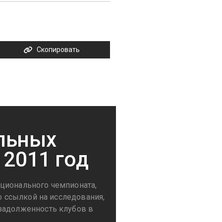
Скопировать
льных
 2011 год
ционального чемпионата,
о ссылкой на исследования,
 задолженность клубов в