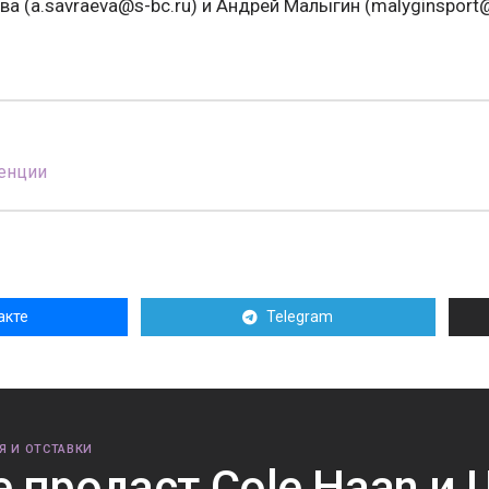
а (a.savraeva@s-bc.ru) и Андрей Малыгин (malyginsport@
енции
акте
Telegram
Я И ОТСТАВКИ
e продаст Cole Haan и