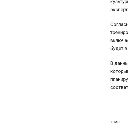
культур
экспер
Согласн
трениро
включая
будет в
В данны
который
планиру
соответ
ТЕМЫ