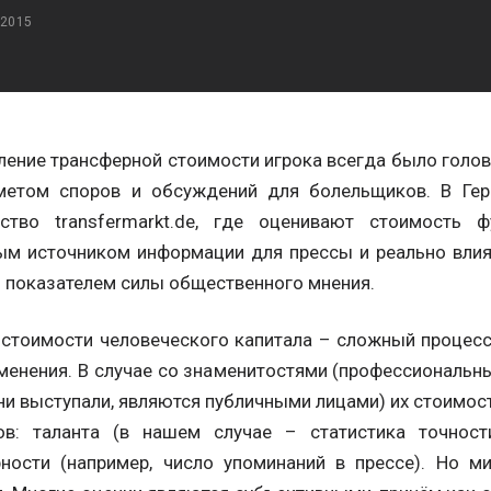
 2015
ление трансферной стоимости игрока всегда было голо
метом споров и обсуждений для болельщиков. В Гер
ство transfermarkt.de, где оценивают стоимость ф
ым источником информации для прессы и реально влияе
 показателем силы общественного мнения.
 стоимости человеческого капитала – сложный процесс
менения. В случае со знаменитостями (профессиональн
ни выступали, являются публичными лицами) их стоимос
ов: таланта (в нашем случае – статистика точности
рности (например, число упоминаний в прессе). Но м