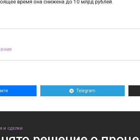
тоящее время она снижена до 10 млрд рублей.
жения
акте
Telegram
Я И СДЕЛКИ
нято решение о проце