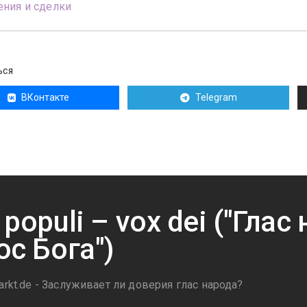
ния и сделки
ЬСЯ
ВКонтакте
Telegram
 populi – vox dei ("Глас
ос Бога")
arkt.de - Заслуживает ли доверия глас народа?