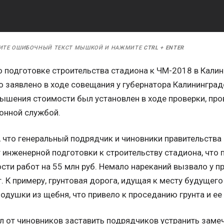
ИТЕ ОШИБОЧНЫЙ ТЕКСТ МЫШКОЙ И НАЖМИТЕ
CTRL
+
ENTER
о подготовке строительства стадиона к ЧМ-2018 в Кали
о заявлено в ходе совещания у губернатора Калинингра
вышения стоимости был установлен в ходе проверки, пр
онной службой.
 что генеральный подрядчик и чиновники правительства
 инженерной подготовки к строительству стадиона, что
ти работ на 55 млн руб. Немало нареканий вызвало у п
 К примеру, грунтовая дорога, идущая к месту будущего
одушки из щебня, что привело к проседанию грунта и ее
 от чиновников заставить подрядчиков устранить замеч