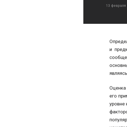
13 февраля
Опреде
и пред
сообще
основн
являясь
Оценка
его при
уровне 
фактор
популя