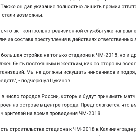
Также он дал указание полностью лишить премии ответс
 стали возможны.
, что акт контрольно-ревизионной службы уже направлен
личие состава преступления в действиях ответственных 
 большая стройка не только стадиона к ЧМ-2018, но и д
лжен быть постоянным и жестким, как со стороны всех г
ганизаций. Мы не должны искушать чиновников и подря
едств", - подчеркнул Цуканов.
 в число городов России, которые будут принимать мат
роен на острове в центре города. Предполагается, что
яч зрителей на время проведения ЧМ-2018.
сть строительства стадиона к ЧМ-2018 в Калининграде р