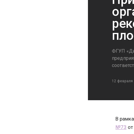
орг
рек
пло
ФГУП «Ди
предприя
соответ
12 февраля
В рамка
№73
от