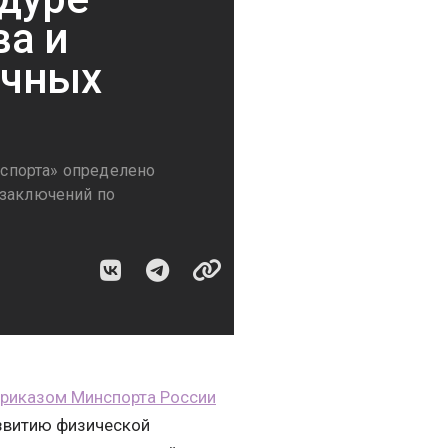
ва и
очных
спорта» определено
 заключений по
риказом Минспорта России
звитию физической