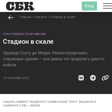
Вход
Главная
/
Новости
/
Стадион в скале
СПОРТИВНЫЕ СООРУЖЕНИЯ
Стадион в скале
Эдуарду Соуту де Моура: Реконструировать
старинные здания — все равно что приручать дикого
койота
14 сентября 2012
НАШЛИ ОШИБКУ? ВЫДЕЛИТЕ ОШИБОЧНЫЙ ТЕКСТ МЫШКОЙ И
НАЖМИТЕ
CTRL
+
ENTER