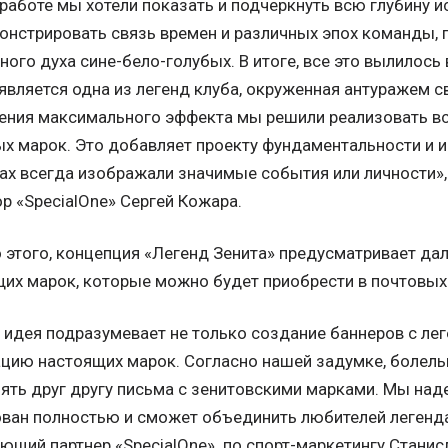
 работе мы хотели показать и подчеркнуть всю глубину и
нстрировать связь времен и различных эпох команды, 
ного духа сине-бело-голубых. В итоге, все это вылилось
является одна из легенд клуба, окруженная антуражем с
ения максимального эффекта мы решили реализовать вс
х марок. Это добавляет проекту фундаментальности и и
ах всегда изображали значимые события или личности»,
р «SpecialOne» Сергей Кожара.
этого, концепция «Легенд Зенита» предусматривает да
их марок, которые можно будет приобрести в почтовых
идея подразумевает не только создание баннеров с леге
цию настоящих марок. Согласно нашей задумке, болель
ять друг другу письма с зенитовскими марками. Мы наде
ван полностью и сможет объединить любителей легенда
ющий партнер «SpecialOne» по спорт-маркетингу Станис