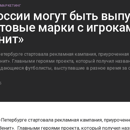
 МАРКЕТИНГ
оссии могут быть вы
товые марки с игрока
нит»
Петербурге стартовала рекламная кампания, приуроченна
енит». Главными героями проекта, который получил назва
ыдающиеся футболисты, выступавшие в разное время за 
5
-Петербурге стартовала рекламная кампания, приурочен
Зенит». Главными героями проекта, который получил наз