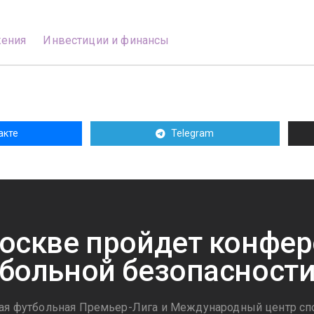
жения
Инвестиции и финансы
акте
Telegram
оскве пройдет конфер
больной безопасност
ая футбольная Премьер-Лига и Международный центр спо