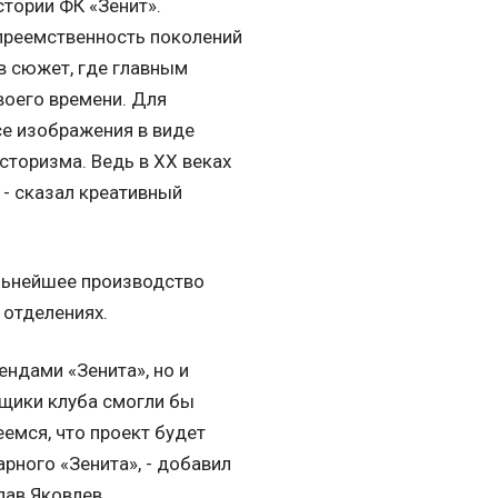
стории ФК «Зенит».
преемственность поколений
 в сюжет, где главным
воего времени. Для
е изображения в виде
сторизма. Ведь в XX веках
 - сказал креативный
льнейшее производство
 отделениях.
ндами «Зенита», но и
щики клуба смогли бы
емся, что проект будет
рного «Зенита», - добавил
лав Яковлев.