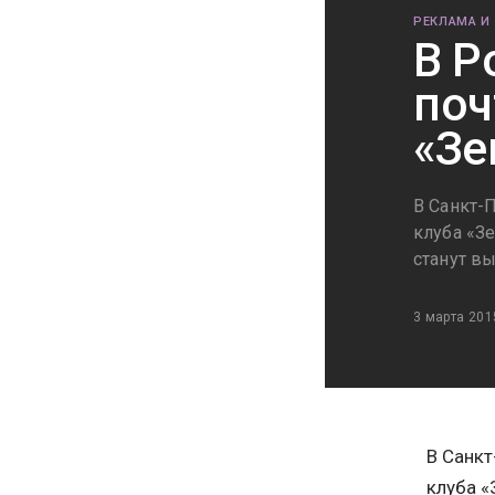
РЕКЛАМА И
В Р
поч
«Зе
В Санкт-
клуба «З
станут в
3 марта 201
В Санкт
клуба «