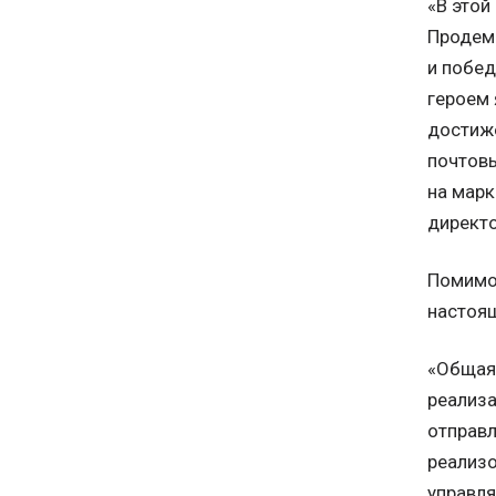
«В этой
Продемо
и побед
героем 
достиж
почтовы
на марк
директо
Помимо 
настоящ
«Общая 
реализа
отправл
реализо
управля