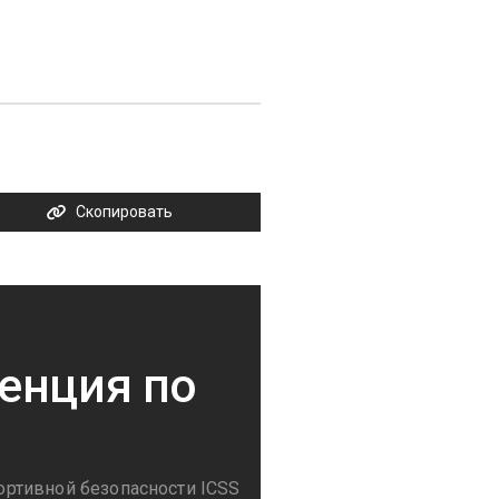
Скопировать
енция по
и
ртивной безопасности ICSS