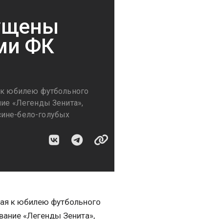
пущены
ми ФК
я к юбилею футбольного
ние «Легенды Зенита»,
сине-бело-голубых
ная к юбилею футбольного
вание «Легенды Зенита»,