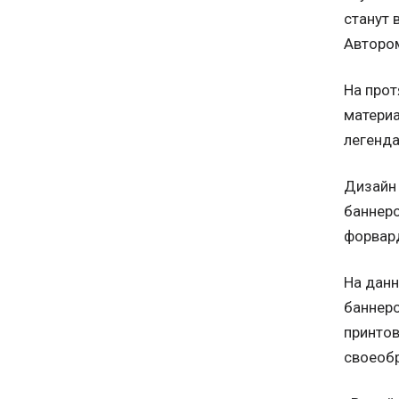
станут 
Автором
На прот
материа
легенда
Дизайн 
баннеро
форвард
На дан
баннеро
принто
своеобр