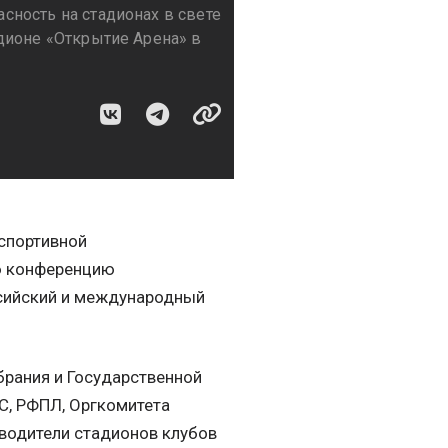
ность на стадионах в свете
дионе «Открытие Арена» в
спортивной
ю конференцию
ссийский и международный
брания и Государственной
С, РФПЛ, Оргкомитета
оводители стадионов клубов