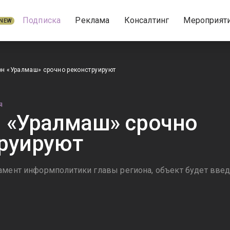
Подписка
Реклама
Консалтинг
Мероприят
NEW
н «Уралмаш» срочно реконструируют
Я
 «Уралмаш» срочно
руируют
амент информполитики главы региона, объект будет вве