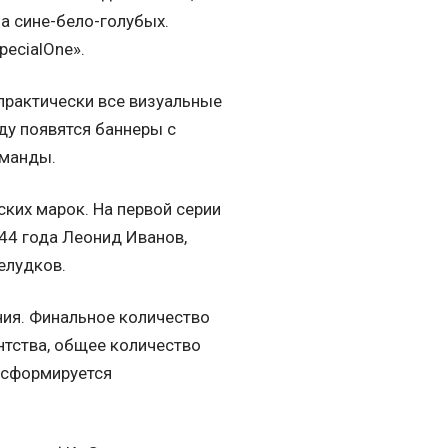
а сине-бело-голубых.
pecialOne».
 практически все визуальные
оду появятся баннеры с
оманды.
ских марок. На первой серии
44 года Леонид Иванов,
елудков.
ия. Финальное количество
нтства, общее количество
 сформируется