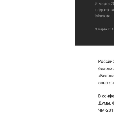
5 марта 
подготов
Москве
3 марта 201
Россий
безопа
«Безопа
опыт» н
В конфе
Думы, Ф
ЧМ-2018