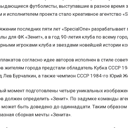
выдающиеся футболисты, выступавшие в разное время з
 и исполнителем проекта стало креативное агентство «S
яжении последних пяти лет «SpecialOne» разрабатывает
лы для ФК «Зенит», а в год 90-летия клуба по всему гор
рными игроками клуба и звездами новейшей истории к
плакатов согласно идее авторов исполнен в стиле совет
в жителям города предстали обладатель Кубка СССР 19
 Лев Бурчалкин, а также чемпион СССР 1984-го Юрий Ж
ный момент подготовлены четыре уникальных изображен
в должен определить «Зенит». По задумке команды аге
в может быть доведено до одиннадцати. Таким образом
азная сборная мечты «Зенита».