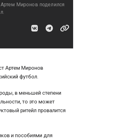
 Артем Миронов поделился
л.
ст Артем Миронов
сийский футбол.
ироды, в меньшей степени
льности, то это может
дуктовый ритейл провалится
иков и пособиями для