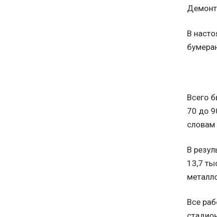
Демонта
В наст
бумера
Всего б
70 до 9
словам 
В резул
13,7 ты
металл
Все раб
стадион