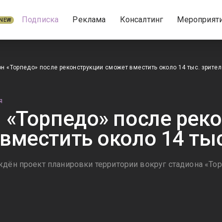
Подписка
Реклама
Консалтинг
Мероприят
NEW
н «Торпедо» после реконструкции сможет вместить около 14 тыс. зрите
Я
 «Торпедо» после рек
вместить около 14 тыс
ждён проект планировки территории вокруг стадиона «То