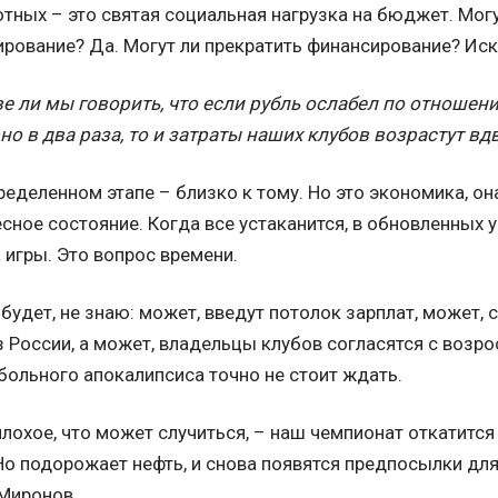
тных – это святая социальная нагрузка на бюджет. Могу
рование? Да. Могут ли прекратить финансирование? Ис
е ли мы говорить, что если рубль ослабел по отношени
о в два раза, то и затраты наших клубов возрастут вд
ределенном этапе – близко к тому. Но это экономика, он
сное состояние. Когда все устаканится, в обновленных 
 игры. Это вопрос времени.
 будет, не знаю: может, введут потолок зарплат, может,
з России, а может, владельцы клубов согласятся с возр
больного апокалипсиса точно не стоит ждать.
лохое, что может случиться, – наш чемпионат откатится
Но подорожает нефть, и снова появятся предпосылки для
Миронов.