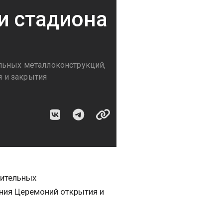
и стадиона
льных металлоконструкций,
 и закрытия
нительных
ния Церемоний открытия и