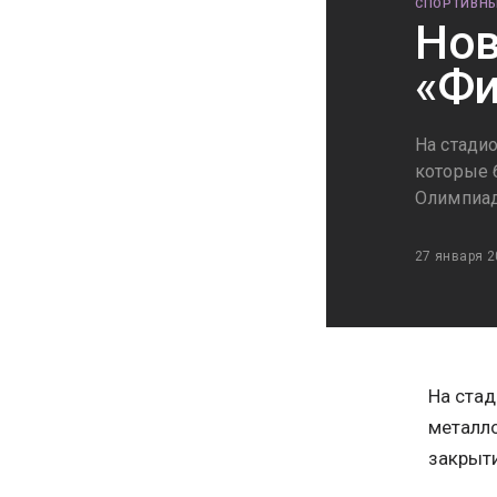
СПОРТИВНЫ
Нов
«Фи
На стади
которые 
Олимпиа
27 января 2
На ста
металл
закрыт