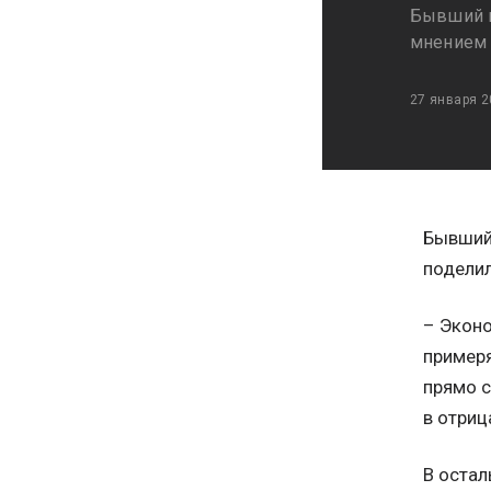
Бывший к
мнением 
27 января 2
Бывший
поделил
– Эконо
примеря
прямо с
в отриц
В остал