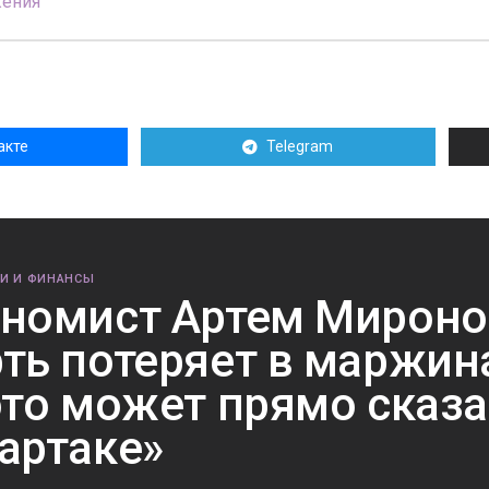
жения
акте
Telegram
И И ФИНАНСЫ
номист Артем Миронов
ть потеряет в маржин
это может прямо сказа
артаке»