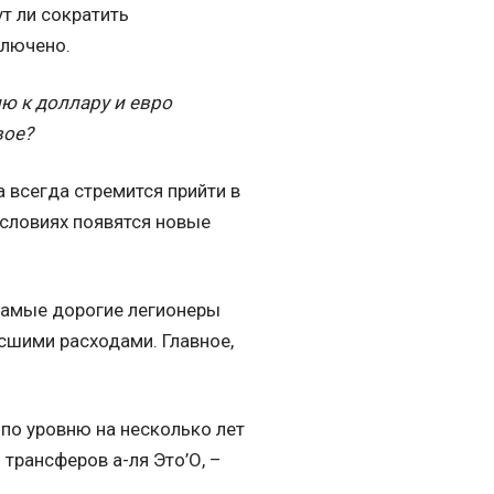
т ли сократить
ключено.
ю к доллару и евро
вое?
а всегда стремится прийти в
условиях появятся новые
 самые дорогие легионеры
осшими расходами. Главное,
 по уровню на несколько лет
 трансферов а-ля Это’О, –