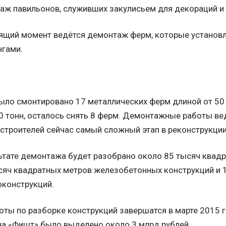
ж павильонов, служивших закулисьем для декораций и 
оящий момент ведётся демонтаж ферм, которые установ
нгами.
ыло смонтировано 17 металлических ферм длиной от 50
0 тонн, осталось снять 8 ферм. Демонтажные работы ве
строителей сейчас самый сложный этап в реконструкции
ьтате демонтажа будет разобрано около 85 тысяч квад
сяч квадратных метров железобетонных конструкций и 1
оконструкций.
оты по разборке конструкций завершатся в марте 2015
а «Фишт» было выделено около 3 млрд рублей.