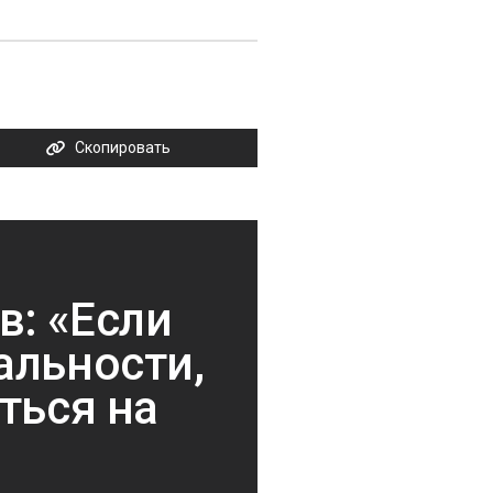
Скопировать
: «Если
альности,
ться на