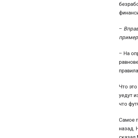
безрабо
финанси
–
Вправ
примерн
– На оп
равнове
правила
Что это
уедут и
что фут
Самое п
назад. 
сказал 