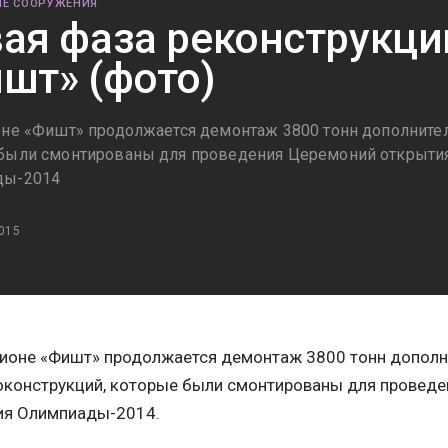
Е СООРУЖЕНИЯ
ая фаза реконструкци
шт» (фото)
оне «Фишт» продолжается демонтаж 3800 тонн дополните
были смонтированы для проведения Церемоний открытия
ды-2014
015
дионе «Фишт» продолжается демонтаж 3800 тонн допол
оконструкций, которые были смонтированы для проведе
ия Олимпиады-2014.