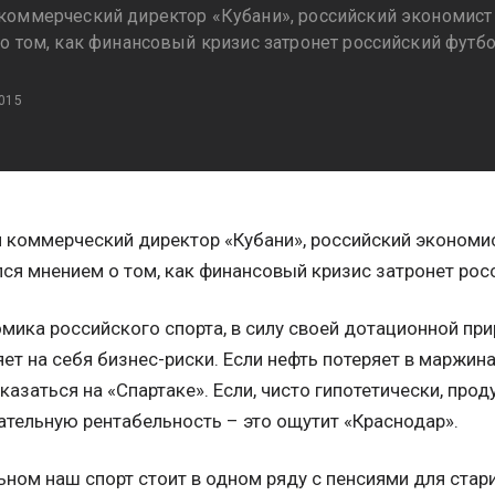
оммерческий директор «Кубани», российский экономист
о том, как финансовый кризис затронет российский футбо
015
 коммерческий директор «Кубани», российский экономи
ся мнением о том, как финансовый кризис затронет рос
мика российского спорта, в силу своей дотационной пр
ет на себя бизнес-риски. Если нефть потеряет в маржина
казаться на «Спартаке». Если, чисто гипотетически, про
ательную рентабельность – это ощутит «Краснодар».
ьном наш спорт стоит в одном ряду с пенсиями для стар