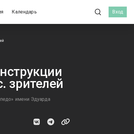
ия
Календарь
Вход
лей
онструкции
. зрителей
рпедо» имени Эдуарда