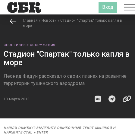
Вход
Главная
/
Новости
/
Стадион "Спартак" только капля в
море
СПОРТИВНЫЕ СООРУЖЕНИЯ
Стадион "Спартак" только капля в
море
Леонид Федун рассказал о своих планах на развитие
территории тушинского аэродрома
13 марта 2013
НАШЛИ ОШИБКУ? ВЫДЕЛИТЕ ОШИБОЧНЫЙ ТЕКСТ МЫШКОЙ И
НАЖМИТЕ
CTRL
+
ENTER