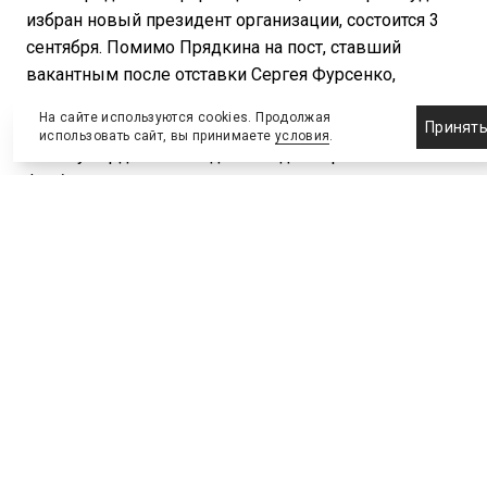
избран новый президент организации, состоится 3
сентября. Помимо Прядкина на пост, ставший
вакантным после отставки Сергея Фурсенко,
претендуют еще шесть кандидатов.
На сайте используются cookies. Продолжая
Принят
использовать сайт, вы принимаете
условия
.
«Я хочу кардинально сделать одно — развитие
футбола в регионах, развитие детско-юношеского
футбола. В программе это у меня основное», —
сказал Прядкин на встрече со спортивной
общественностью Волгограда, представителями
региональной федерации футбола.
По словам Прядкина, его программа базируется
на существующей стратегии развития российского
футбола и множестве подпрограмм к ней, где «уже
все придумано».
«Она очень открытая, очень четкая, там не надо