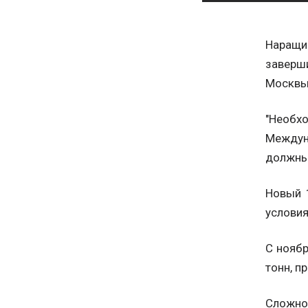
Наращи
заверш
Москвы 
"Необх
Междун
должны
Новый 
условия
С ноябр
тонн, п
Сложно