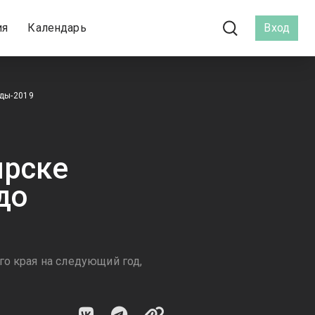
ия
Календарь
Вход
ады-2019
ярске
до
го края на следующий год,