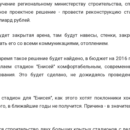
учение региональному министерству строительства, сп
вное проектное решение - провести реконструкцию с
лиард рублей.
удет закрытая арена, там будут навесы, стенки, за
ать его со всеми коммуникациями, отоплением.
время такое решение будет найдено, в бюджет на 2016 
елаем стадион "Енисей" комфортабельным, современ
ования. Это будет сделано, не дожидаясь проведен
стадион для "Енисея", как этого хотят поклонники х
о, в ближайшие годы не получится. Причина - в значите
тся строительство двух больших крытых стадионов с л