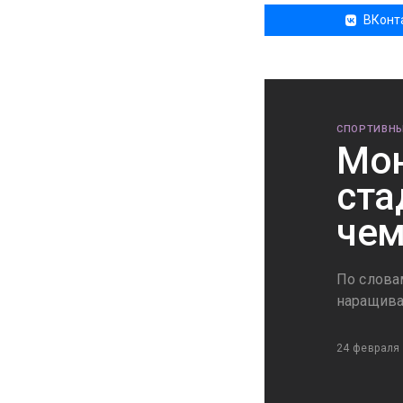
ВКонт
СПОРТИВНЫ
Мон
ста
чем
По слова
наращива
24 февраля