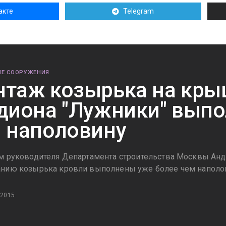
акте
Telegram
Е СООРУЖЕНИЯ
таж козырька на кры
диона "Лужники" выпо
 наполовину
м руководителя Департамента строительства Москвы Анд
нию козырька кровли выполнены уже более чем наполо
 2015