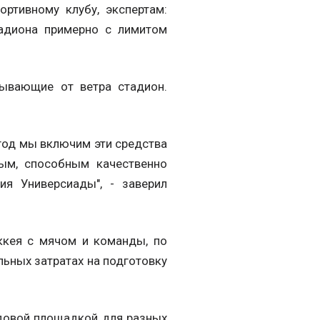
ортивному клубу, экспертам:
тадиона примерно с лимитом
крывающие от ветра стадион.
год мы включим эти средства
ным, способным качественно
ия Универсиады", - заверил
оккея с мячом и команды, по
льных затратах на подготовку
едовой площадкой для разных