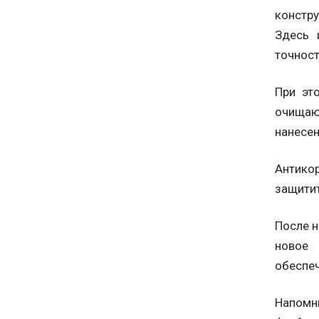
констр
Здесь 
точност
При эт
очищаю
нанесен
Антико
защитит
После н
новое 
обеспеч
Напомн