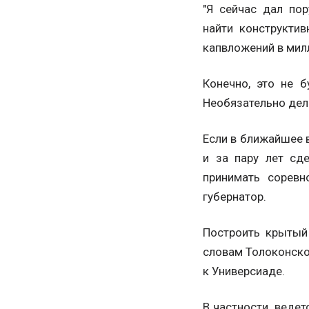
"Я сейчас дал пор
найти конструкти
капвложений в мил
Конечно, это не б
Необязательно дел
Если в ближайшее 
и за пару лет сд
принимать соревн
губернатор.
Построить крытый 
словам Толоконског
к Универсиаде.
В частности, веде