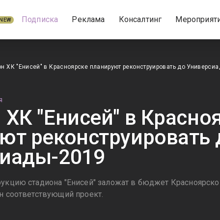
Подписка
Реклама
Консалтинг
Мероприят
NEW
н ХК "Енисей" в Красноярске планируют реконструировать до Универси
Я
 ХК "Енисей" в Красно
ют реконструировать 
иады-2019
рукцию стадиона "Енисей" заложат в бюджет Красноярско
ан соответствующий проект.