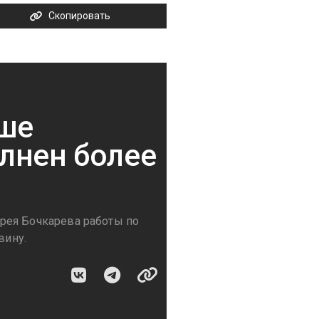
Скопировать
ше
лнен более
рея Бочкарева работы по
вину.