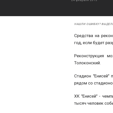
НАШЛИ ОШИБКУ? ВЫДЕЛ
Средства на реко
год, если будет ра
Реконструкция мо
Толоконский.
Стадион "Енисей" 
рядом со стадионо
ХК "Енисей" - че
тысяч человек соб