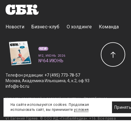
Новости
Бизнес-клуб
О холдинге
Команда
NEW
№2, ИЮНЬ 2026
№64 ИЮНЬ
Телефон редакции
:
+7 (495) 773-78-57
Москва, Академика Ильюшина, 4, к.2, оф.93
info@s-bc.ru
Новости спортивной и деловой индустрии «Спорт Бизнес
Консалтинг». Свидетельство СМИ ЭЛ № ФС77-47450.
На сайте используются cookies. Продолжая
Принят
Главный редактор Елена Савраева.
Правовая информация
.
использовать сайт, вы принимаете
условия
.
Дизайн SportNoise
. Разработка v2:Андрей Загоруйко,
v1:Евгений Горяев. © ООО ИД «ГлобалМедиа». +16. Все права
защищены. 2011–2026.