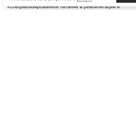
«Специализированное питание в реабилитации и
спорте высших достижений», «Маркетинговые
возможности в школьном и студенческом спорте»,
«Правовая поддержка спортивной индустрии».
Также состоялся Саммит директоров спортивных
магазинов.
Выставка «Спорт» продлится ещё два дня и
завершит работу 26 марта.
ТЕМЫ
Выставки и конференции