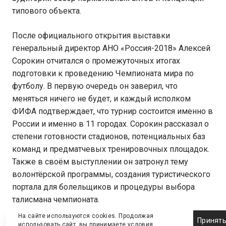
типового объекта.
После официального открытия выставки
генеральный директор АНО «Россия-2018» Алексей
Сорокин отчитался о промежуточных итогах
подготовки к проведению Чемпионата мира по
футболу. В первую очередь он заверил, что
меняться ничего не будет, и каждый исполком
ФИФА подтверждает, что турнир состоится именно в
России и именно в 11 городах. Сорокин рассказал о
степени готовности стадионов, потенциальных баз
команд и предматчевых тренировочных площадок.
Также в своём выступлении он затронул тему
волонтёрской программы, создания туристического
портала для болельщиков и процедуры выбора
талисмана чемпионата.
На сайте используются cookies. Продолжая
Принят
Темы других круглых столов первого дня:
использовать сайт, вы принимаете
условия
.