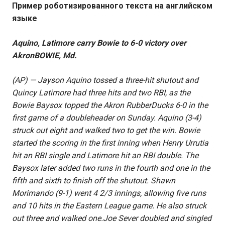
Пример роботизированного текста на английском
языке
Aquino, Latimore carry Bowie to 6-0 victory over
AkronBOWIE, Md.
(AP) — Jayson Aquino tossed a three-hit shutout and
Quincy Latimore had three hits and two RBI, as the
Bowie Baysox topped the Akron RubberDucks 6-0 in the
first game of a doubleheader on Sunday. Aquino (3-4)
struck out eight and walked two to get the win. Bowie
started the scoring in the first inning when Henry Urrutia
hit an RBI single and Latimore hit an RBI double. The
Baysox later added two runs in the fourth and one in the
fifth and sixth to finish off the shutout. Shawn
Morimando (9-1) went 4 2/3 innings, allowing five runs
and 10 hits in the Eastern League game. He also struck
out three and walked one.Joe Sever doubled and singled