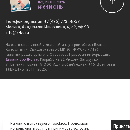
№2, ИЮНЬ 2026
№64 ИЮНЬ
Телефон редакции
:
+7 (495) 773-78-57
Москва, Академика Ильюшина, 4, к.2, оф.93
info@s-bc.ru
Новости спортивной и деловой индустрии «Спорт Бизнес
Консалтинг». Свидетельство СМИ ЭЛ № ФС77-47450.
Главный редактор Елена Савраева.
Правовая информация
.
Дизайн SportNoise
. Разработка v2:Андрей Загоруйко,
v1:Евгений Горяев. © ООО ИД «ГлобалМедиа». +16. Все права
защищены. 2011–2026.
На сайте используются cookies. Продолжая
Принят
использовать сайт, вы принимаете
условия
.