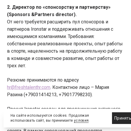
2. Директор по «спонсорству и партнерству»
(Sponsors &Partners director).
От него требуется расширить пул спонсоров и
партнеров Ironstar и поддерживать отношения с
имеющимися компаниями. Требования:
собственные реализованные проекты, опыт работы
в спорте, нацеленность на продолжительную работу
в команде и совместное развитие, опыт работы от
трех лет.
Резюме принимаются по адресу
hr@freshtalenthr.com
. Контактное лицо – Мария
Разина (+79031414213, +79017798230).
Проект Ironstar создан для продвижения активного
и здорового образа жизни в России. Он объединяет
На сайте используются cookies. Продолжая
Принят
использовать сайт, вы принимаете
условия
.
профессионалов и любителей циклических видов
спорта. В рамках соревнований проводятся