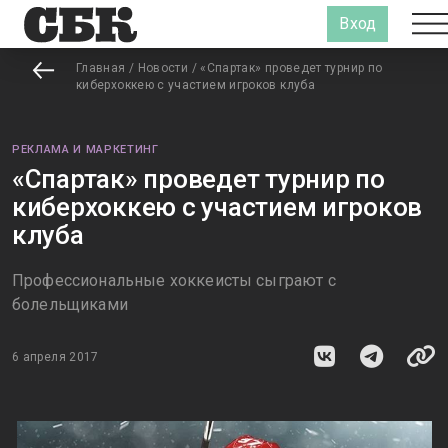
Вход
Главная
/
Новости
/
«Спартак» проведет турнир по
киберхоккею с участием игроков клуба
РЕКЛАМА И МАРКЕТИНГ
«Спартак» проведет турнир по
киберхоккею с участием игроков
клуба
Профессиональные хоккеисты сыграют с
болельщиками
6 апреля 2017