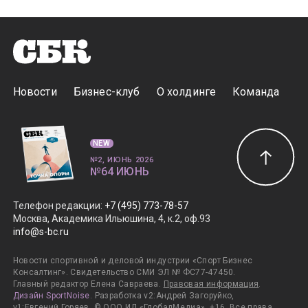
Новости
Бизнес-клуб
О холдинге
Команда
NEW
№2, ИЮНЬ 2026
№64 ИЮНЬ
Телефон редакции
:
+7 (495) 773-78-57
Москва, Академика Ильюшина, 4, к.2, оф.93
info@s-bc.ru
Новости спортивной и деловой индустрии «Спорт Бизнес
Консалтинг». Свидетельство СМИ ЭЛ № ФС77-47450.
Главный редактор Елена Савраева.
Правовая информация
.
Дизайн SportNoise
. Разработка v2:Андрей Загоруйко,
v1:Евгений Горяев. © ООО ИД «ГлобалМедиа». +16. Все права