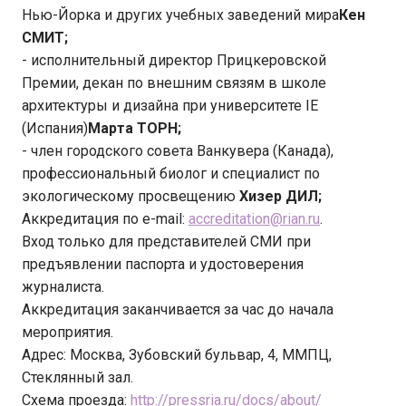
Нью-Йорка и других учебных заведений мира
Кен
СМИТ;
- исполнительный директор Прицкеровской
Премии, декан по внешним связям в школе
архитектуры и дизайна при университете IE
(Испания)
Марта ТОРН;
- член городского совета Ванкувера (Канада),
профессиональный биолог и специалист по
экологическому просвещению
Хизер ДИЛ;
Аккредитация по e-mail:
accreditation@rian.ru
.
Вход только для представителей СМИ при
предъявлении паспорта и удостоверения
журналиста.
Аккредитация заканчивается за час до начала
мероприятия.
Адрес: Москва, Зубовский бульвар, 4, ММПЦ,
Стеклянный зал.
Схема проезда:
http://pressria.ru/docs/about/