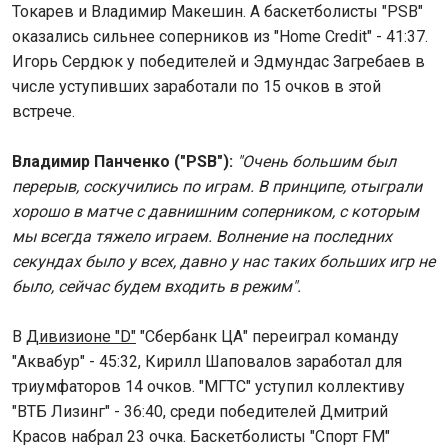
Токарев и Владимир Макешин. А баскетболисты "PSB"
оказались сильнее соперников из "Home Credit" - 41:37.
Игорь Сердюк у победителей и Эдмундас Загребаев в
числе уступивших заработали по 15 очков в этой
встрече.
Владимир Панченко ("PSB"):
"Очень большим был
перерыв, соскучились по играм. В принципе, отыграли
хорошо в матче с давнишним соперником, с которым
мы всегда тяжело играем. Волнение на последних
секундах было у всех, давно у нас таких больших игр не
было, сейчас будем входить в режим".
В
Дивизионе "D"
"Сбербанк ЦА" переиграл команду
"Аквабур" - 45:32, Кирилл Шаповалов заработал для
триумфаторов 14 очков. "МГТС" уступил коллективу
"ВТБ Лизинг" - 36:40, среди победителей Дмитрий
Красов набрал 23 очка. Баскетболисты "Спорт FM"