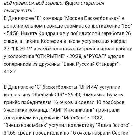
всё нравится, всё хорошо. Будем стараться
выигрывать".
В
Дивизионе "B"
команда "Москва Баскетбольная" в
дополнительном периоде сломила сопротивление "IBS"
- 54:50, Никита Кондрашов у победителей заработал 26
очков, а Никита Костерин в числе уступивших набрал
27. "ГК ЭТМ" в самой концовке встречи вырвал победу
у коллектива "ОТКРЫТИЕ" - 29:28, а "РУСАЛ" одолел
соперников из дружины "Банк Русский Стандарт" -
41:37.
В
Дивизионе "C"
баскетболисты "ВНИИА" уступили
коллективу "Sberbank CIB" - 29:43, Владимир Бузань
принёс победителям 16 очков и сделал 10 подборов.
Участники команды "АМГ Инжиниринг" проиграли
соперникам из дружины "МегаФон" - 18:32,
"Внешэкономбанк" уступил коллективу "Яшма Золото" -
31:66, среди победителей по 16 очков набрали Сергей