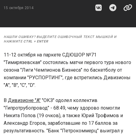
15 октября 2014
НАШЛИ ОШИБКУ? ВЫДЕЛИТЕ ОШИБОЧНЫЙ ТЕКСТ МЫШКОЙ И
НАЖМИТЕ
CTRL
+
ENTER
11-12 октября на паркете СДЮШОР №71
"Тимирязевская" состоялись матчи первого тура нового
сезона "Лиги Чемпионов Бизнеса" по баскетболу от
компании "РУСПОРТИНГ", где встретились Дивизионы
"А", "В", "С", "D".
В
Дивизионе "A"
"ОКЗ" одолел коллектив
"Гипротрубопровод" - 68:49, чему здорово помогли
Никита Попов (19 очков), а также Юрий Трофимов и
Александр Егоров, заработавшие по 17 баллов за
результативность. "Банк "Петрокоммерц" выиграл у