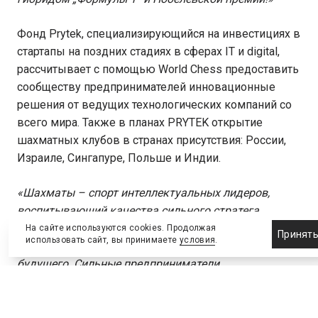
Фонд Prytek, специализирующийся на инвестициях в
стартапы на поздних стадиях в сферах IT и digital,
рассчитывает с помощью World Chess предоставить
сообществу предпринимателей инновационные
решения от ведущих технологических компаний со
всего мира. Также в планах PRYTEK открытие
шахматных клубов в странах присутствия: России,
Израиле, Сингапуре, Польше и Индии.
«Шахматы – спорт интеллектуальных лидеров,
воспитывающий качества сильного стратега,
важные для любого предпринимателя, а особенно
На сайте используются cookies. Продолжая
Принят
использовать сайт, вы принимаете
условия
.
для работающего с прорывными технологиями
будущего. Сильные предприниматели,
заинтересованные в интеллектуальных технологиях,
– это ядро аудитории Prytek: мы помогаем им
находить самые перспективные технологические