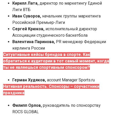
Кирилл Лата,
директор по маркетингу Единой
Лиги ВТБ
Иван Суворов,
начальник группы маркетинга
Российской Премьер-Лиги
Сергей Крюков,
исполнительный директор
Ассоциации студенческого баскетбола
Валентина Паринова,
PR менеджер Федерации
керлинга России
Ситуативные кейсы брендов в спорте. Как
обратиться к аудитории в тот самый момент, когда
ты не являешься спортивным спонсором?
Герман Худяков,
аccount Manager Sports.ru
Нативная реальность. Спонсоры – соучастники
праздника
Филипп Орлов,
руководитель по спонсорству
ROCS GLOBAL