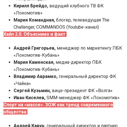
Кирилл Брейдо,
ведущий клубного ТВ ФК
«Локомотив»
Мария Командная,
блогер, телеведущая The
Challenger, COMMANDOS (Youtube-канал)
Хайп 2.0. Объяснимо и факт
Андрей Григорьев,
менеджер по маркетингу ПБК
«Локомотив-Кубань»
Мария Каменская,
медиа-директор ПБК
«Локомотив-Кубань»
Владимир Аврамко,
г
енеральный директор ФК
«Чайка»
Сергей Кузьмин,
вице-президент ФК «Волга»
Иван Киселев,
SMM-менеджер ФК «Локомотив»
Спорт на «массе». ЗОЖ как тренд современного
общества
Андрей Кавун,
генеральный директор и партнер