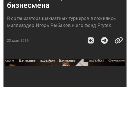
бизнесмена
В организатора шахматных турниров вложились
миллиардер Игорь Рыбаков и его фонд Prytek
23 мая 2019