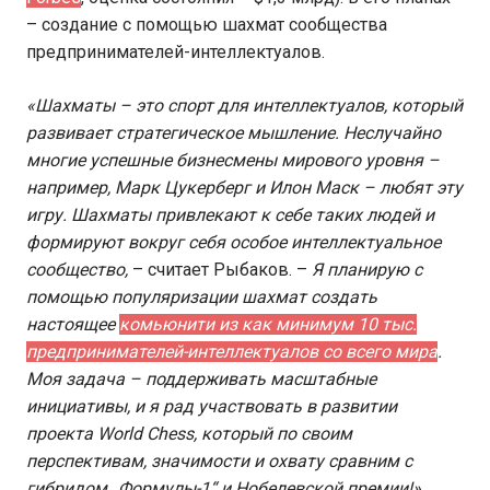
– создание с помощью шахмат сообщества
предпринимателей-интеллектуалов.
«Шахматы – это спорт для интеллектуалов, который
развивает стратегическое мышление. Неслучайно
многие успешные бизнесмены мирового уровня –
например, Марк Цукерберг и Илон Маск – любят эту
игру. Шахматы привлекают к себе таких людей и
формируют вокруг себя особое интеллектуальное
сообщество,
– считает Рыбаков. –
Я планирую с
помощью популяризации шахмат создать
настоящее
к
омьюнити из как минимум 10 тыс.
предпринимателей-интеллектуалов со всего мира
.
Моя задача – поддерживать масштабные
инициативы, и я рад участвовать в развитии
проекта World Chess, который по своим
перспективам, значимости и охвату сравним с
гибридом „Формулы-1“ и Нобелевской премии!»