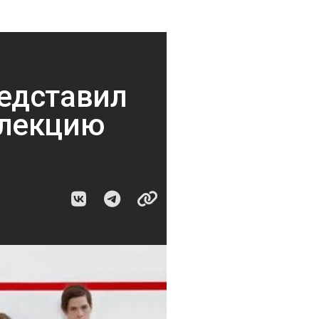
едставил
ллекцию