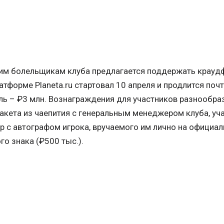
им болельщикам клуба предлагается поддержать крауд
атформе Planeta.ru стартовал 10 апреля и продлится поч
ь – ₽3 млн. Вознаграждения для участников разнообраз
пакета из чаепития с генеральным менеджером клуба, уч
р с автографом игрока, вручаемого им лично на официал
го знака (₽500 тыс.).