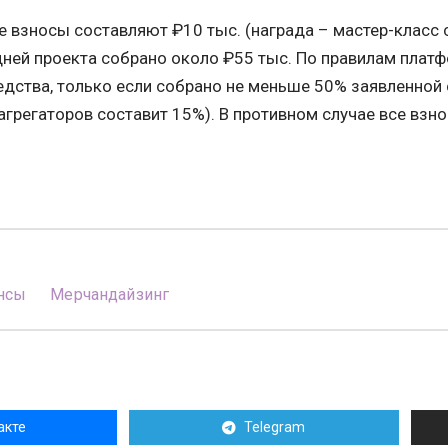
взносы составляют ₽10 тыс. (награда – мастер-класс с
дней проекта собрано около ₽55 тыс. По правилам плат
едства, только если собрано не меньше 50% заявленной
агрегаторов составит 15%). В противном случае все вз
нсы
Мерчандайзинг
акте
Telegram