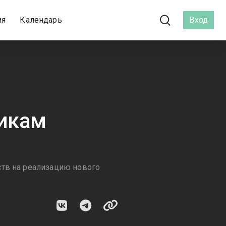
ия
Календарь
Вход
щикам
н
ств на реализацию нового