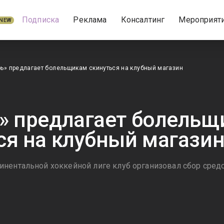
Подписка
Реклама
Консалтинг
Мероприят
NEW
ь» предлагает болельщикам скинуться на клубный магазин
» предлагает болель
ся на клубный магази
нентальной хоккейной лиге клуб организовал сбор сред