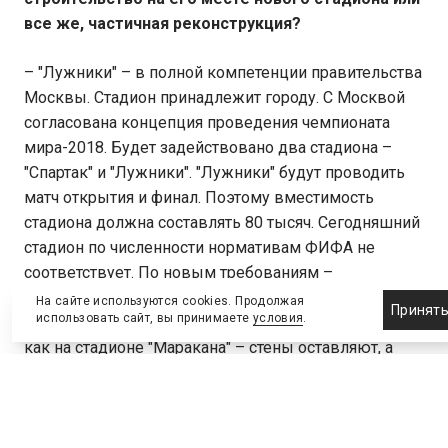
все же, частичная реконструкция?
– "Лужники" – в полной компетенции правительства
Москвы. Стадион принадлежит городу. С Москвой
согласована концепция проведения чемпионата
мира-2018. Будет задействовано два стадиона –
"Спартак" и "Лужники". "Лужники" будут проводить
матч открытия и финал. Поэтому вместимость
стадиона должна составлять 80 тысяч. Сегодняшний
стадион по численности нормативам ФИФА не
соответствует. По новым требованиям –
безопасности, комфорта, размещения, трансляции,
На сайте используются cookies. Продолжая
Принят
использовать сайт, вы принимаете
условия
.
тоже не все гладко. Есть два варианта: первый, это
как на стадионе "Маракана" – стены оставляют, а
внутри все убирают. Это дорого и далеко
небезупречно, потому что надо “уходить в землю”, а
там особенно некуда уходить. Поэтому близка к
принятию концепция полного сноса стадиона и