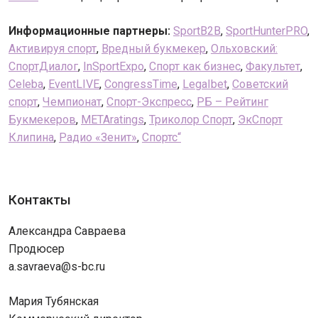
Информационные партнеры:
SportВ2В
,
SportHunterPRO
,
Активируя спорт
,
Вредный букмекер
,
Ольховский:
СпортДиалог
,
InSportExpo
,
Спорт как бизнес
,
Факультет
,
Celeba
,
EventLIVE
,
CongressTime
,
LegaIbet
,
Советский
спорт
,
Чемпионат
,
Спорт-Экспресс
,
РБ – Рейтинг
Букмекеров
,
METAratings
,
Триколор Спорт
,
ЭкСпорт
Клипина
,
Радио «Зенит»
,
Спортс“
Контакты
Александра Савраева
Продюсер
a.savraeva@s-bc.ru
Мария Тубянская