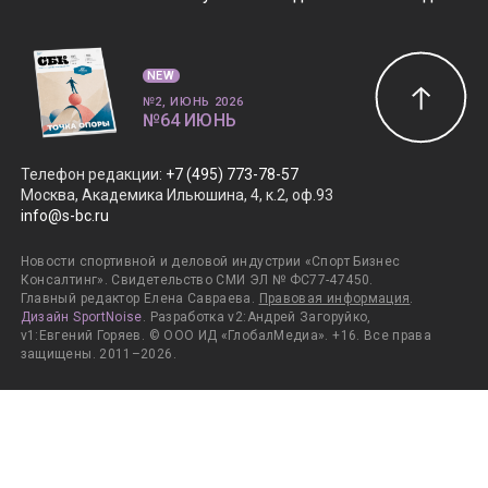
NEW
№2, ИЮНЬ 2026
№64 ИЮНЬ
Телефон редакции
:
+7 (495) 773-78-57
Москва, Академика Ильюшина, 4, к.2, оф.93
info@s-bc.ru
Новости спортивной и деловой индустрии «Спорт Бизнес
Консалтинг». Свидетельство СМИ ЭЛ № ФС77-47450.
Главный редактор Елена Савраева.
Правовая информация
.
Дизайн SportNoise
. Разработка v2:Андрей Загоруйко,
v1:Евгений Горяев. © ООО ИД «ГлобалМедиа». +16. Все права
защищены. 2011–2026.