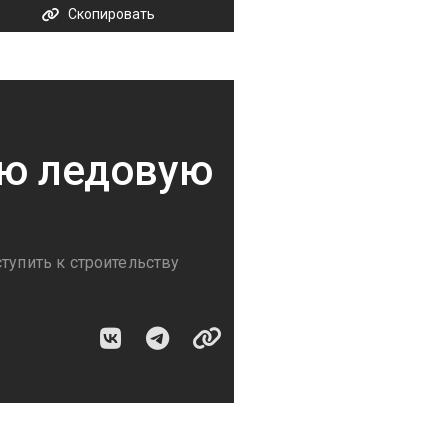
Скопировать
ую ледовую
тупить к строительству