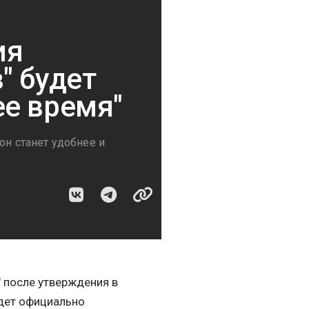
ия
" будет
е время"
он станет удобнее и
 после утверждения в
дет официально