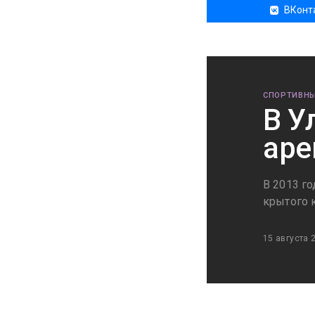
ВКонт
СПОРТИВНЫ
В У
аре
В 2013 г
крытого 
15 августа 