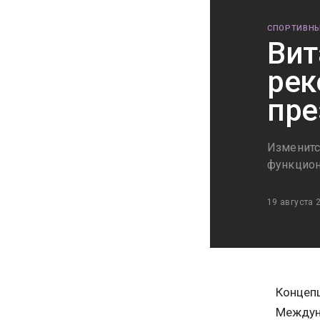
СПОРТИВНЫ
Вит
рек
пре
Изменится
функцио
19 августа 
Концепц
Междун