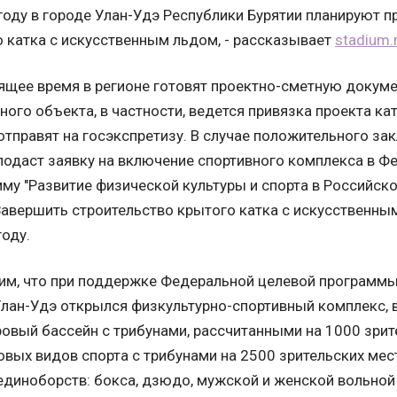
году в городе Улан-Удэ Республики Бурятии планируют п
 катка с искусственным льдом, - рассказывает
stadium.
ящее время в регионе готовят проектно-сметную докум
ного объекта, в частности, ведется привязка проекта ка
отправят на госэкспретизу. В случае положительного з
подаст заявку на включение спортивного комплекса в 
му "Развитие физической культуры и спорта в Российск
Завершить строительство крытого катка с искусственн
году.
им, что при поддержке Федеральной целевой программ
Улан-Удэ открылся физкультурно-спортивный комплекс, 
овый бассейн с трибунами, рассчитанными на 1000 зрит
овых видов спорта с трибунами на 2500 зрительских мест
единоборств: бокса, дзюдо, мужской и женской вольной