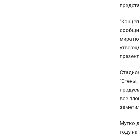
предста
"Концеп
сообщил
мира по
утвержд
презент
Стадион
"Стены,
предусм
все пло
заметил
Мутко д
году на