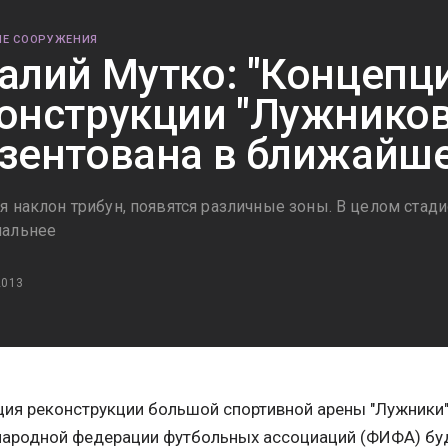
Е СООРУЖЕНИЯ
алий Мутко: "Концепц
онструкции "Лужников
зентована в ближайше
 наклон трибун, появятся различные зоны. В целом стади
нальнее
2013
ия реконструкции большой спортивной арены "Лужники"
ародной федерации футбольных ассоциаций (ФИФА) бу