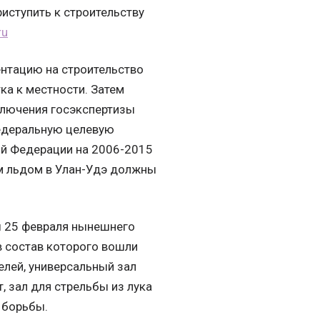
риступить к строительству
ru
ентацию на строительство
тка к местности. Затем
аключения госэкспертизы
Федеральную целевую
ой Федерации на 2006-2015
ым льдом в Улан-Удэ должны
ы 25 февраля нынешнего
в состав которого вошли
елей, универсальный зал
, зал для стрельбы из лука
 борьбы.