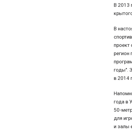
В 2013 
крытого
В насто
спортив
проект 
регион 
програм
годы". 
в 2014 
Напомн
года в 
50-метр
для игр
и залы 