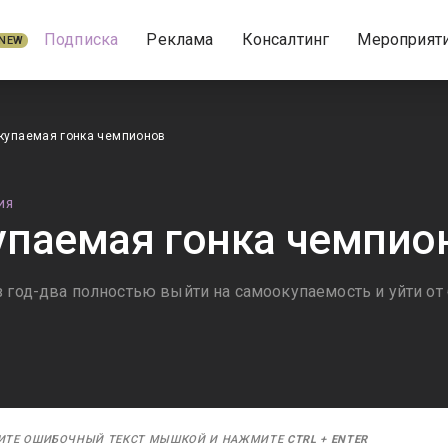
Подписка
Реклама
Консалтинг
Мероприят
NEW
купаемая гонка чемпионов
ИЯ
паемая гонка чемпио
з год-два полностью выйти на самоокупаемость и уйти о
ИТЕ ОШИБОЧНЫЙ ТЕКСТ МЫШКОЙ И НАЖМИТЕ
CTRL
+
ENTER