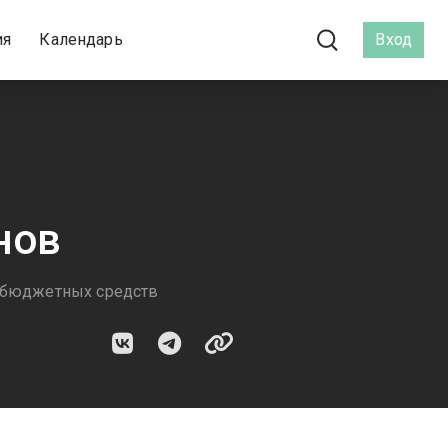
ия
Календарь
Вход
нов
т бюджетных средств