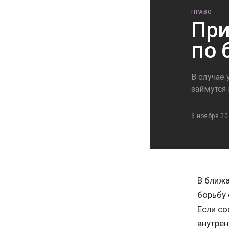
ПРАВО
При
по 
В случае
займутся
6 ноября 20
В ближа
борьбу 
Если со
внутрен