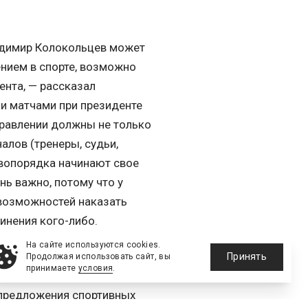
ладимир Колокольцев может
ением в спорте, возможно
ента, — рассказал
и матчами при президенте
правлении должны не только
алов (тренеры, судьи,
равопорядка начинают свое
нь важно, потому что у
 возможностей наказать
инения кого-либо.
На сайте используются cookies.
думе этих поправок
Принять
Продолжая использовать сайт, вы
принимаете
условия
.
начиная с 2013 года они
о предложения спортивных