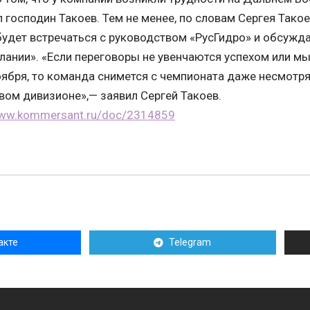
 господин Такоев. Тем не менее, по словам Сергея Тако
удет встречаться с руководством «РусГидро» и обсужд
лании». «Если переговоры не увенчаются успехом или м
ября, то команда снимется с чемпионата даже несмотря 
вом дивизионе»,— заявил Сергей Такоев.
www.kommersant.ru/doc/2314859
акте
Telegram