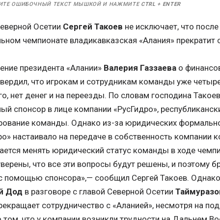
ИТЕ ОШИБОЧНЫЙ ТЕКСТ МЫШКОЙ И НАЖМИТЕ
CTRL
+
ENTER
Северной Осетии
Сергей Такоев
не исключает, что после
ьном чемпионате владикавказская «Алания» прекратит 
ение президента «Алании»
Валерия Газзаева
о финансов
твердил, что игрокам и сотрудникам команды уже четыр
о, нет денег и на переезды. По словам господина Такоева
ный спонсор в лице компании «РусГидро», республиканс
рование команды. Однако из-за юридических формально
ро» настаивало на передаче в собственность компании ко
ается менять юридический статус команды в ходе чемпи
верены, что все эти вопросы будут решены, и поэтому б
 с помощью спонсора»,— сообщил Сергей Такоев. Однако
й Дод
в разговоре с главой Северной Осетии
Таймураз
рекращает сотрудничество с «Аланией», несмотря на по
о том, что у компании возникли трудности на Дальнем Во