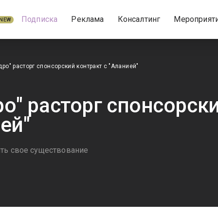
Подписка
Реклама
Консалтинг
Мероприят
NEW
дро" расторг спонсорский контракт с "Аланией"
ро" расторг спонсорск
ей"
ть свое существование