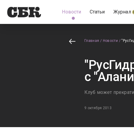
Новости
Статьи
Журнал
Главная
/
Новости
/
"РусГи
"РусГид
с "Алани
Клуб может прекрати
9 октября 2013