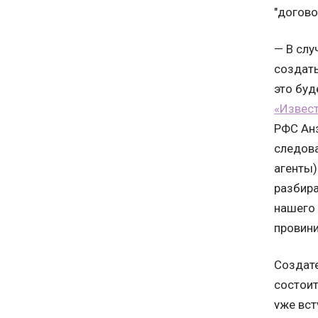
"догово
— В слу
создать
это буд
«Извес
РФС Анз
следова
агенты)
разбира
нашего 
провини
Создате
состоит
уже вст