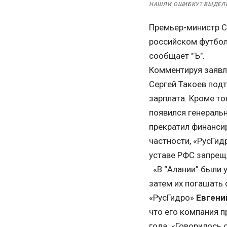
НАШЛИ ОШИБКУ? ВЫДЕЛ
Премьер-министр 
российском футбол
сообщает "Ъ".
Комментируя заявл
Сергей Такоев под
зарплата. Кроме тог
появился генераль
прекратил финанси
частности, «РусГид
уставе РФС запрещ
«В “Алании” были у
затем их погашать
«РусГидро»
Евгени
что его компания п
года. «Говорилось 