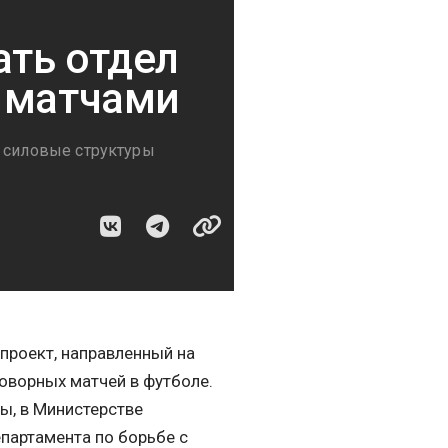
ть отдел
 матчами
е силовые структуры
проект, направленный на
говорных матчей в футболе.
ты, в Министерстве
епартамента по борьбе с