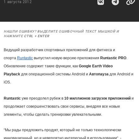
1 августа 2012
НАШЛИ ОШИБКУ? ВЫДЕЛИТЕ ОШИБОЧНЫЙ ТЕКСТ МЫШКОЙ И
НАЖМИТЕ
CTRL
+
ENTER
Ведущий разработчик спортивных приложений для фитнеса и
спорта
Runtastic
выпустил новую версию приложения
Runtastic PRO
.
Обновление содержит такие функции, как
Google Earth
V
ideo
Playback
для операционной системы Android и
Автопауза
для Android и
iOS.
Runtastic
уже преодолел рубеж в
10 миллионов загрузок приложений
и
продолжает совершенствовать свои сервисы, внедряя все новые
элементы, чтобы сделать тренировки увлекательными.
“Мы рады предложить продукт, который не только технологически
инновационный, но и невероятно интересный в использовании“, -