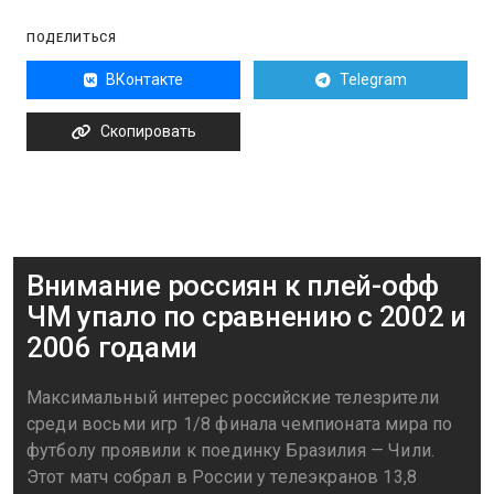
ПОДЕЛИТЬСЯ
ВКонтакте
Telegram
Скопировать
Внимание россиян к плей-офф
ЧМ упало по сравнению с 2002 и
2006 годами
Максимальный интерес российские телезрители
среди восьми игр 1/8 финала чемпионата мира по
футболу проявили к поединку Бразилия — Чили.
Этот матч собрал в России у телеэкранов 13,8