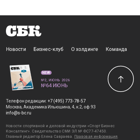
Новости
Бизнес-клуб
О холдинге
Команда
NEW
№2, ИЮНЬ 2026
№64 ИЮНЬ
Телефон редакции
:
+7 (495) 773-78-57
Москва, Академика Ильюшина, 4, к.2, оф.93
info@s-bc.ru
Новости спортивной и деловой индустрии «Спорт Бизнес
Консалтинг». Свидетельство СМИ ЭЛ № ФС77-47450.
Главный редактор Елена Савраева.
Правовая информация
.