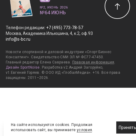
NEW
№2, ИЮНЬ 2026
№64 ИЮНЬ
Телефон редакции
:
+7 (495) 773-78-57
Москва, Академика Ильюшина, 4, к.2, оф.93
info@s-bc.ru
Новости спортивной и деловой индустрии «Спорт Бизнес
Консалтинг». Свидетельство СМИ ЭЛ № ФС77-47450.
Главный редактор Елена Савраева.
Правовая информация
.
Дизайн SportNoise
. Разработка v2:Андрей Загоруйко,
v1:Евгений Горяев. © ООО ИД «ГлобалМедиа». +16. Все права
защищены. 2011–2026.
На сайте используются cookies. Продолжая
Принят
использовать сайт, вы принимаете
условия
.