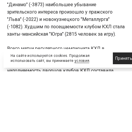
"Динамо" (-3873) наибольшее убывание
зрительского интереса произошло у пражского
"Льва" (-2022) и новокузнецкого "Металлурга"
(-1082). Худшим по посещаемости клубом КХЛ стала
ханты-мансийская "Югра" (2815 человек за игру).
Всего матчи регулярного чемпионата КХЛ в
сезоне-2013/14 посетило 4596836 зрителей, что
На сайте используются cookies. Продолжая
Принят
использовать сайт, вы принимаете
условия
.
стало новым рекордом лиги. Средняя
наполняемость дворцов клубов КХЛ составила
79,74%.
ПОДЕЛИТЬСЯ
ВКонтакте
Telegram