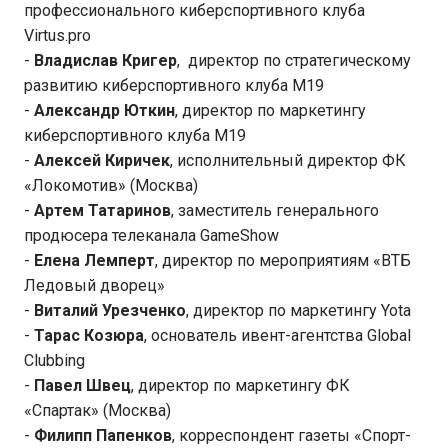
профессионального киберспортивного клуба
Virtus.pro
-
Владислав Кригер
, директор по стратегическому
развитию киберспортивного клуба М19
-
Александр Юткин
, директор по маркетингу
киберспортивного клуба М19
-
Алексей Киричек
, исполнительный директор ФК
«Локомотив» (Москва)
-
Артем Татаринов
, заместитель генерального
продюсера телеканала GameShow
-
Елена Лемперт
, директор по мероприятиям «ВТБ
Ледовый дворец»
-
Виталий Урезченко
, директор по маркетингу Yota
-
Тарас Козюра
, основатель ивент-агентства Global
Clubbing
-
Павел Швец
, директор по маркетингу ФК
«Спартак» (Москва)
-
Филипп Папенков
, корреспондент газеты «Спорт-