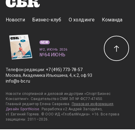
Новости
Бизнес-клуб
О холдинге
Команда
NEW
№2, ИЮНЬ 2026
№64 ИЮНЬ
Телефон редакции
:
+7 (495) 773-78-57
Москва, Академика Ильюшина, 4, к.2, оф.93
info@s-bc.ru
Новости спортивной и деловой индустрии «Спорт Бизнес
Консалтинг». Свидетельство СМИ ЭЛ № ФС77-47450.
Главный редактор Елена Савраева.
Правовая информация
.
Дизайн SportNoise
. Разработка v2:Андрей Загоруйко,
v1:Евгений Горяев. © ООО ИД «ГлобалМедиа». +16. Все права
защищены. 2011–2026.