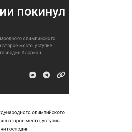
ии покинул
народного олимпийского
 второе место, уступив
 господин Кэррион
ждународного олимпийского
нял второе место, уступив
чи господин