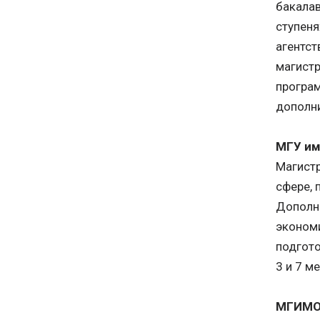
бакалав
ступеня
агентст
магистр
програм
дополни
МГУ им
Магистр
сфере, 
Дополн
эконом
подгото
3 и 7 м
МГИМ