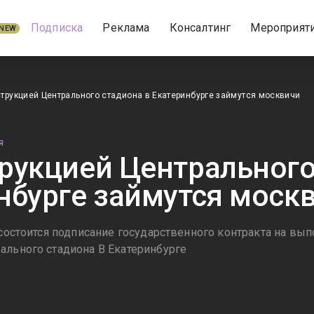
Подписка
Реклама
Консалтинг
Мероприят
NEW
трукцией Центрального стадиона в Екатеринбурге займутся москвичи
Я
рукцией Центрального
нбурге займутся моск
 состоится подписание государственного контракта на вы
ального стадиона В Екатеринбурге