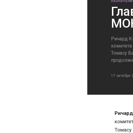
НАЗНАЧЕНИ
Гла
МО
Ричард К
комитета
Томасу Б
продолжи
17 октября 
Ричард
комитет
Томасу 