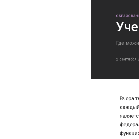
ОБРАЗОВАН
Уче
Где можн
2 сентября 
Вчера т
каждый 
являетс
федерал
функцио