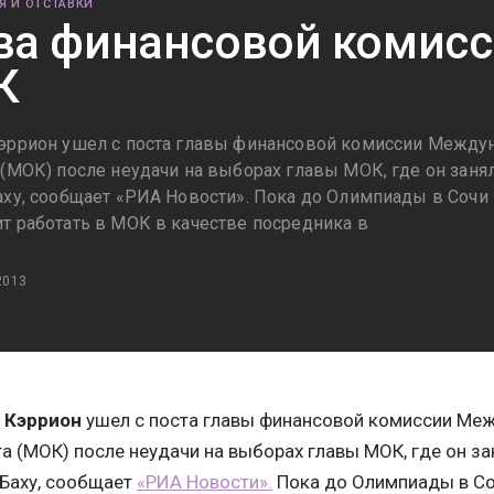
Я И ОТСТАВКИ
ва финансовой комисс
К
эррион ушел с поста главы финансовой комиссии Между
 (МОК) после неудачи на выборах главы МОК, где он занял
аху, сообщает «РИА Новости». Пока до Олимпиады в Сочи
т работать в МОК в качестве посредника в
2013
 Кэррион
ушел с поста главы финансовой комиссии Ме
а (МОК) после неудачи на выборах главы МОК, где он за
Баху, сообщает
«РИА Новости».
Пока до Олимпиады в Со