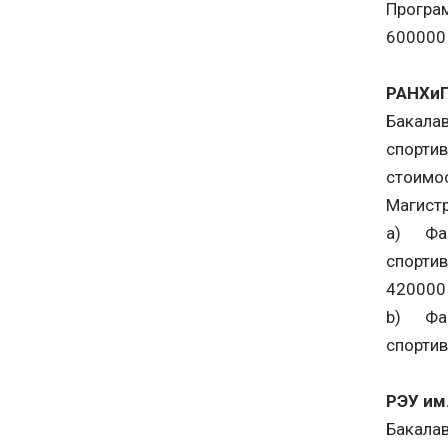
Програм
600000 
РАНХи
Бакалав
спортив
стоимос
Магистр
a) Фак
спортив
420000 
b) Фак
спортив
РЭУ им
Бакалав