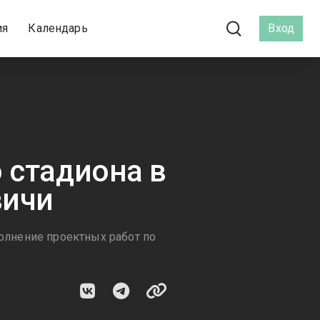
ия
Календарь
Вход
 стадиона в
вичи
полнение проектных работ по