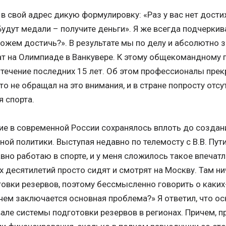
 свой адрес дикую формулировку: «Раз у вас нет дости
удут медали – получите деньги». Я же всегда подчеркива
можем достичь?». В результате мы по делу и абсолютно
ат на Олимпиаде в Ванкувере. К этому общекомандному 
течение последних 15 лет. Об этом профессионалы прекр
то не обращал на это внимания, и в стране попросту отс
 спорта.
е в современной России сохранялось вплоть до создани
ой политики. Выступая недавно по телемосту с В.В. Пут
вно работаю в спорте, и у меня сложилось такое впечатл
х десятилетий просто сидят и смотрят на Москву. Там ни
овки резервов, поэтому бессмысленно говорить о каких-
 чем заключается основная проблема?» Я ответил, что о
але системы подготовки резервов в регионах. Причем, 