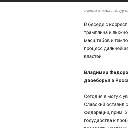
НАШЛИ ОШИБКУ? ВЫДЕЛ
В беседе с корресп
трамплина и лыжно
масштабов и темпов
процесс дальнейше
властей
Владимир Федоров
двоеборья в Росс
Сегодня я могу с у
Славский оставил 
Федерации, прим. S
государства к проб