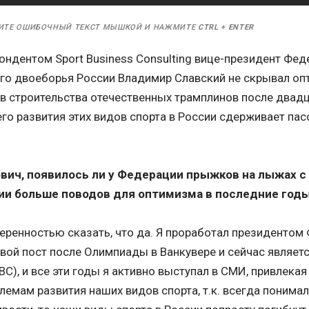
ИТЕ ОШИБОЧНЫЙ ТЕКСТ МЫШКОЙ И НАЖМИТЕ
CTRL
+
ENTER
ондентом Sport Business Consulting вице-президент Фе
го двоеборья России Владимир Славский не скрывал оп
 строительства отечественных трамплинов после двадца
го развития этих видов спорта в России сдерживает па
ич, появилось ли у Федерации прыжков на лыжах с
ии больше поводов для оптимизма в последние год
веренностью сказать, что да. Я проработал президентом
свой пост после Олимпиады в Ванкувере и сейчас являет
BC), и все эти годы я активно выступал в СМИ, привлека
лемам развития наших видов спорта, т.к. всегда понимал