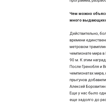
программа, разрабо
Чем можно объясн
много выдающихс
Действительно, бол
времени единствен
метровом трамплине
чемпионате мира в 
90 м. К этим награ
После Гренобля и 
чемпионатах мира, 
прыгунов добавили
Алексей Боровитин 
Еще у нас было од
еще задолго до ра