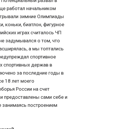
. Потенциальный развал в
еще работал начальником
ыигрывали зимние Олимпиады
, коньки, биатлон, фигурное
пийских играх считалось ЧП
 не задумывался о том, что
расширялась, а мы топтались
 предупреждал спортивное
х спортивных держав в
лючено за последние годы в
е 18 лет моего
борья России на счет
и предоставлены сами себе и
не занимаясь построением