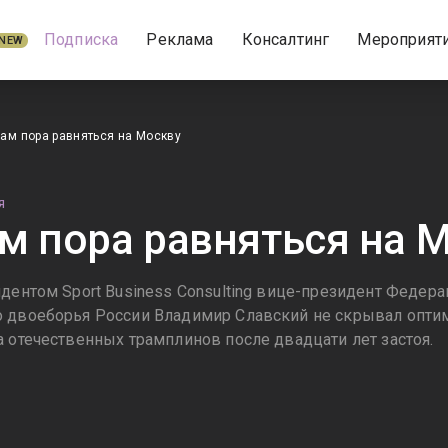
Подписка
Реклама
Консалтинг
Мероприят
NEW
ам пора равняться на Москву
Я
м пора равняться на 
ндентом Sport Business Consulting вице-президент Федер
 двоеборья России Владимир Славский не скрывал опти
а отечественных трамплинов после двадцати лет застоя.