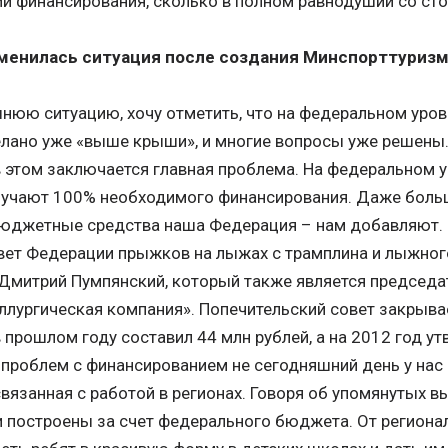
ии финансирования, сколько в полном равнодушии со ст
менилась ситуация после создания Минспорттуризм
нюю ситуацию, хочу отметить, что на федеральном уров
лано уже «выше крыши», и многие вопросы уже решены.
 в этом заключается главная проблема. На федеральном
лучают 100% необходимого финансирования. Даже больш
юджетные средства наша Федерация – нам добавляют. П
вет Федерации прыжков на лыжах с трамплина и лыжног
 Дмитрий Пумпянский, который также является председ
ллургическая компания». Попечительский совет закрыв
прошлом году составил 44 млн рублей, а на 2012 год у
, проблем с финансированием не сегодняшний день у нас 
связанная с работой в регионах. Говоря об упомянутых
и построены за счет федерального бюджета. От региона