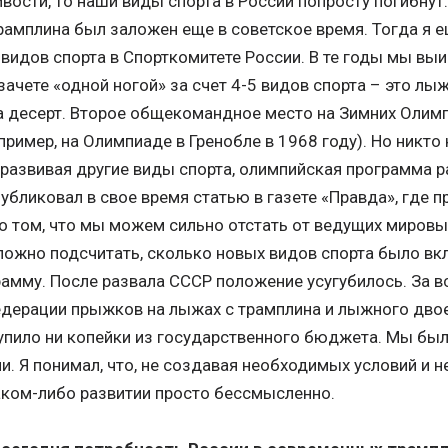
вости, то наши виды спорта в России попросту погибнут
рамплина был заложен еще в советское время. Тогда я 
 видов спорта в Спорткомитете России. В те годы мы в
чете «одной ногой» за счет 4-5 видов спорта – это лыжи
на десерт. Второе общекомандное место на Зимних Олим
пример, на Олимпиаде в Гренобле в 1968 году). Но никто
 развивая другие виды спорта, олимпийская программа 
публиковал в свое время статью в газете «Правда», где
о том, что мы можем сильно отстать от ведущих мировы
ложно подсчитать, сколько новых видов спорта было вк
амму. После развала СССР положение усугубилось. За вс
едерации прыжков на лыжах с трамплина и лыжного двое
упило ни копейки из государственного бюджета. Мы был
и. Я понимал, что, не создавая необходимых условий и 
каком-либо развитии просто бессмысленно.