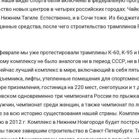
, наши виды спорта были включены в федеральную прогр
ьство новых центров в четырех российских городах: Чай
 Нижнем Тагиле. Естественно, и в Сочи тоже. Из бюджет
анные средства, после чего строительство трамплинов
феврале мы уже протестировали трамплины К-60, К-95 и
ому комплексу не было аналогов ни в период СССР, ни в 
сейчас лучший комплекс в мире, включающий в себя пят
дъемника, лифты, утепленные помещения для спортсменов
оре приземления, гостиница на 220 мест, снегопушки и т.
овском одновременно три чемпионата России по прыжка
ужчин, чемпионат среди женщин, а также чемпионат по
 за всю историю существования нашей страны. Комплек
ю в 2012 г. Комплекс в Нижнем Новгороде будет построе
ы также завершим строительство в Санкт-Петербурге. Т