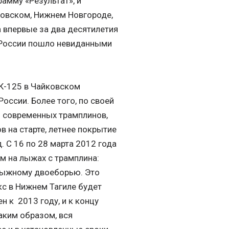
амму «Результат», и
ковском, Нижнем Новгороде,
а впервые за два десятилетия
 России пошло невиданными
 К-125 в Чайковском
России. Более того, по своей
ь современных трамплинов,
 на старте, летнее покрытие
д. С 16 по 28 марта 2012 года
м на лыжах с трамплина:
 лыжному двоеборью. Это
с в Нижнем Тагиле будет
н к 2013 году, и к концу
аким образом, вся