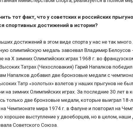
танная Министерством спорта, реализуется в полной мер
ить тот факт, что у советских и российских прыгуно
я спортивных достижений в истории?
ьших достижений в этом виде спорта у нас не так много
ную олимпийскую медаль завоевал Владимир Белоусов -
 на Х зимних Олимпийских играх 1968 г. во французском
Высоких Татрах (Чехословакия) Гарий Напалков победил 
дам Напалков добавил две бронзовые медали с чемпиона
Высоких Татр «золотых» взлетов у наших прыгунов не бы
ни на зимних Олимпийских играх. За последние 30 лет в 
сь только две бронзовые медали, которые выиграл 18-л
на Чемпионате мира 1974 г. в Фалуне и повторил на Чемп
но хорошее выступление у двоеборцев, но в целом, наши
звала Советского Союза.