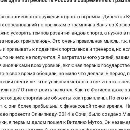
 сегодня потребность России в современных трамп
ых спортивных сооружениях просто огромна. Директор К
х соревнований по прыжкам с трамплина Вальтер Хофер
ужно ускорять темпов развития видов спорта, а нужно в
а новых трамплинов». Это очень правильная мысль, т.к.
ь и призывать к подвигам спортсменов и тренеров, но ес
, то ничего не получится. Я затратил много усилий, взаи
чиновниками всех уровней, включая первых государствен
-то в свое время обещали, но мало что делали. В период
жении шести лет я не услышал четкого ответа на ключево
или нет? Он их строить не хотел. Как-то Фетисов даже за
остоящие спортивные объекты как трамплины. По его м
 т.к. они более прибыльны с финансовой точки зрения. На
аво провести Олимпиаду-2014 в Сочи, было создано Мин
ки, я первым делом пошел к Виталию Мутко. Он незаме