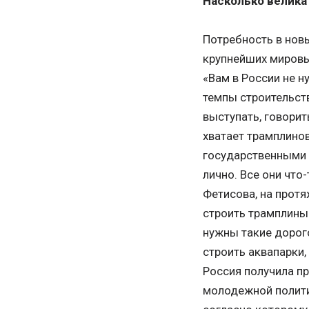
Насколько велика
Потребность в нов
крупнейших мировы
«Вам в России не н
темпы строительств
выступать, говорит
хватает трамплинов
государственными 
лично. Все они что
Фетисова, на протя
строить трамплины 
нужны такие дорог
строить аквапарки,
Россия получила пр
молодежной полити