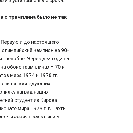
е и в установленные сроки.
в с трамплина было не так
. Первую и до настоящего
 олимпийский чемпион на 90-
 Гренобле. Через два года на
на обоих трамплинах – 70 и
тов мира 1974 и 1978 гг.
ло ни на последующих
копилку наград наших
етний студент из Кирова
ионате мира 1978 г. в Лахти.
 достижения прекратились