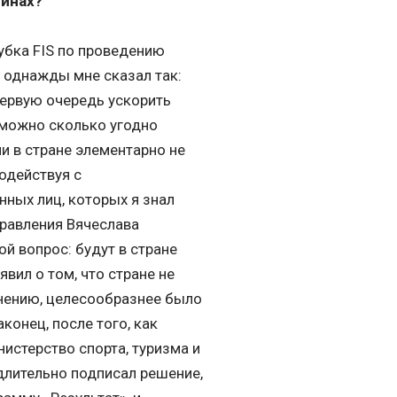
линах?
убка FIS по проведению
 однажды мне сказал так:
 первую очередь ускорить
 можно сколько угодно
ли в стране элементарно не
модействуя с
ных лиц, которых я знал
 правления Вячеслава
й вопрос: будут в стране
явил о том, что стране не
нению, целесообразнее было
конец, после того, как
истерство спорта, туризма и
длительно подписал решение,