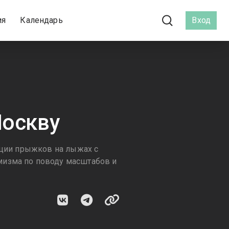
ия
Календарь
Вход
Москву
ации прыжков на лыжах с
мизма по поводу масштабов и