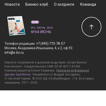
Новости
Бизнес-клуб
О холдинге
Команда
NEW
№2, ИЮНЬ 2026
№64 ИЮНЬ
Телефон редакции
:
+7 (495) 773-78-57
Москва, Академика Ильюшина, 4, к.2, оф.93
info@s-bc.ru
Новости спортивной и деловой индустрии «Спорт Бизнес
Консалтинг». Свидетельство СМИ ЭЛ № ФС77-47450.
Главный редактор Елена Савраева.
Правовая информация
.
Дизайн SportNoise
. Разработка v2:Андрей Загоруйко,
v1:Евгений Горяев. © ООО ИД «ГлобалМедиа». +16. Все права
защищены. 2011–2026.