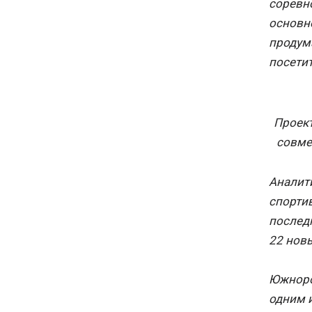
соревно
основно
продум
посети
Проек
совмес
Аналит
спортив
последн
22 нов
Южноро
одним и