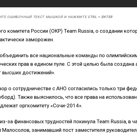
ИТЕ ОШИБОЧНЫЙ ТЕКСТ МЫШКОЙ И НАЖМИТЕ
CTRL
+
ENTER
го комитета России (ОКР) Team Russia, о создании кот
фактически заморожен.
объединить все национальные команды по олимпийским
ческих прав в едином пуле. С этой целью была создана
т высших достижений».
ор о сотрудничестве с АНО согласились только три фед
уборд). Также выяснилось, что все права на использова
адлежат оргкомитету «Сочи-2014».
из-за финансовых трудностей покинула Team Russia, в ч
 Малосолов, занимавший пост заместителя руководител