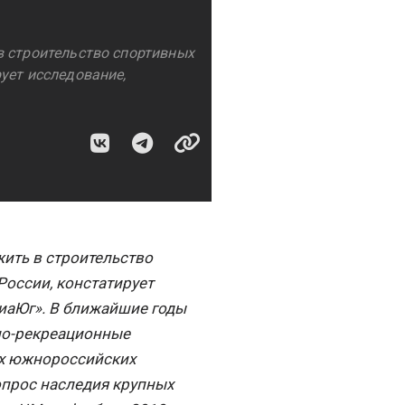
в строительство спортивных
ует исследование,
ить в строительство
оссии, констатирует
иаЮг». В ближайшие годы
но-рекреационные
ух южнороссийских
опрос наследия крупных