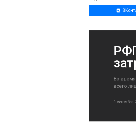
ВКонт
РФП
зат
Во время
всего ли
3 сентября 