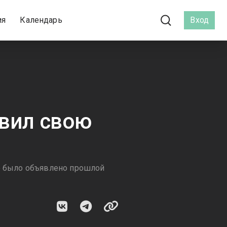
ия
Календарь
Вход
овил свою
го было объявлено прошлой