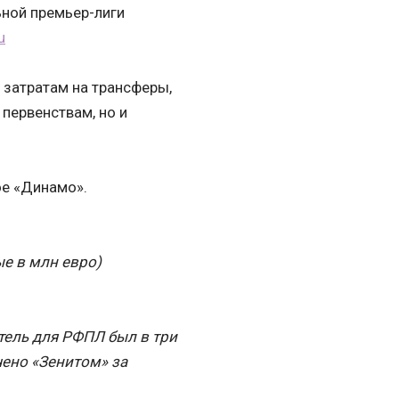
ьной премьер-лиги
u
 затратам на трансферы,
первенствам, но и
ое «Динамо».
е в млн евро)
тель для РФПЛ был в три
чено «Зенитом» за