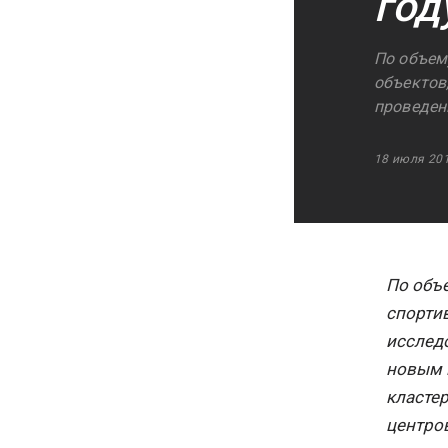
год
По объем
объектов
проведен
18 июля 20
По объ
спорти
исслед
новым 
класте
центров