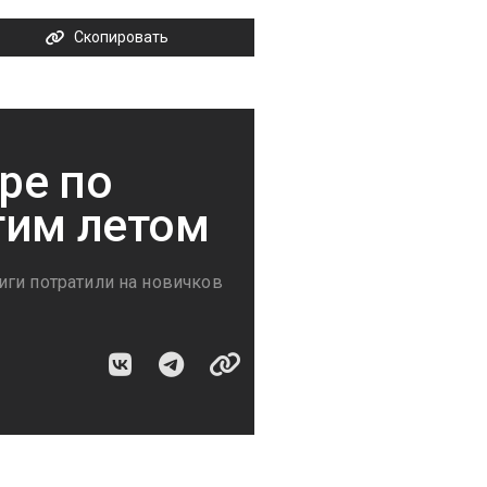
Скопировать
ре по
тим летом
иги потратили на новичков