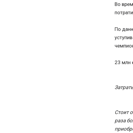
Во врем
потрати
По данн
уступив
чемпион
23 млн 
Затраты
Стоит 
раза бо
приобре