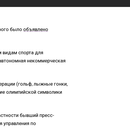
орого было
объявлено
 видам спорта для
 автономная некоммерческая
ерации (гольф, лыжные гонки,
ние олимпийской символики
астности бывший пресс-
я управления по