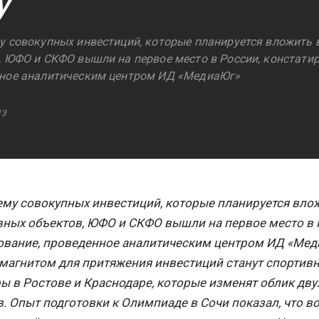
у
у совокупных инвестиций, которые планируется вложить 
, ЮФО и СКФО вышли на первое место в России, констатир
ное аналитическим центром ИД «МедиаЮг»
13
ему совокупных инвестиций, которые планируется влож
вных объектов, ЮФО и СКФО вышли на первое место в Р
ование, проведенное аналитическим центром ИД «Мед
магнитом для притяжения инвестиций станут спортив
ры в Ростове и Краснодаре, которые изменят облик дв
. Опыт подготовки к Олимпиаде в Сочи показал, что в