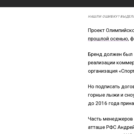
НАШЛИ ОШИБКУ? ВЫДЕЛ
Проект Олимпийско
прошлой осенью
, 
Бренд должен был 
реализации коммер
организация «Спор
Но подписать догов
горные лыжи и сно
до 2016 года прин
Часть менеджеров 
атташе РФС Андрей