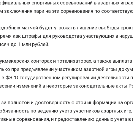
официальных спортивных соревнований в азартных играх
ем заключения пари на эти соревнования по соответству
подобных матчей будет угрожать лишение свободы срок
 время как штрафы для руководства участвующих в нару
сяч до 1 млн рублей.
букмекерских конторах и тотализаторах, а также выплат
лько при предъявлении участником азартной игры доку
а в ФЗ "О государственном регулировании деятельности 
несении изменений в некоторые законодательные акты Р
я за полнотой и достоверностью этой информации на орг
обязанность по ведению учета участников азартных игр
ивные соревнования, и предоставлению данных учета в 