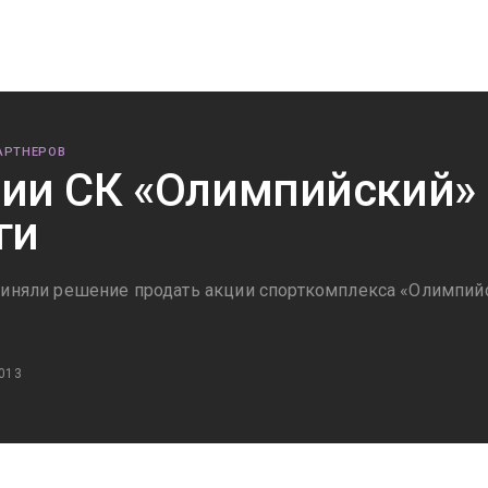
АРТНЕРОВ
ии СК «Олимпийский» 
ги
риняли решение продать акции спорткомплекса «Олимпийс
013