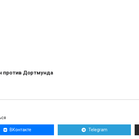
 против Дортмунда
ЬСЯ
ВКонтакте
Telegram