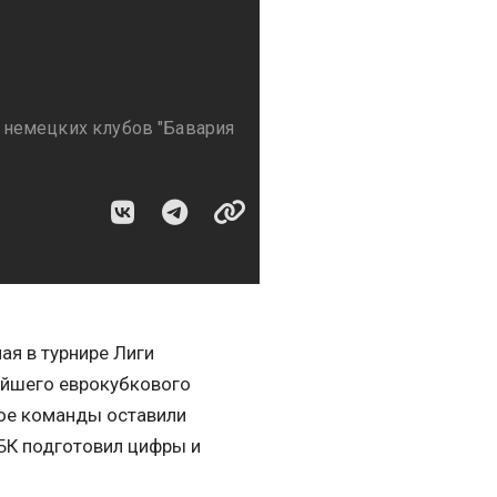
 немецких клубов "Бавария
ая в турнире Лиги
ейшего еврокубкового
ное команды оставили
СБК подготовил цифры и