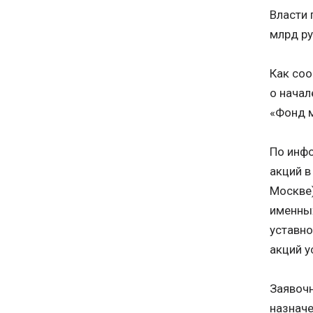
Власти 
млрд ру
Как со
о начал
«Фонд 
По инфо
акций 
Москве)
именных
уставно
акций у
Заявочн
назначе