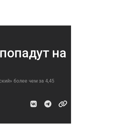
попадут на
кий» более чем за 4,45