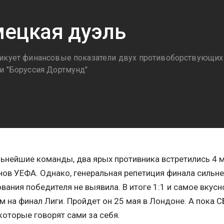
ецкая дуэль
икует финансовые показатели двух противоборствующих
и "Боруссия Дортмунд"
3
ьнейшие команды, два ярых противника встретились 4 м
ов УЕФА. Однако, генеральная репетиция финала сильн
вания победителя не выявила. В итоге 1:1 и самое вкус
м на финал Лиги. Пройдет он 25 мая в Лондоне. А пока 
которые говорят сами за себя.