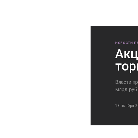
НОВОСТИ П
Акц
тор
Власти п
млрд руб
18 ноября 2