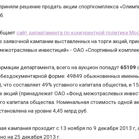
приняли решение продать акции спорткомплекса «Олимпи
б.
общает
сайт департамента по конкурентной политике Мо
е заявочной кампании выставленных на торги акций, пр
межотраслевых инвестиций» - ОАО «Спортивный компле
рмации департамента, всего на аукцион попадут
65109
в бездокументарной форме: 49849 обыкновенных именны
, что составляет 49% уставного капитала общества, и 1
 акций (принадлежат ОАО «Фонд межотраслевых инвест
го капитала общества. Номинальная стоимость одной акц
становлена на уровне 4,45 млрд руб.
ая кампания проходит с 13 ноября по 9 декабря 2013 г,
но на 25 декабря 2013 г.