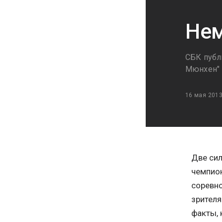
Нем
СБК публ
Мюнхен" 
16 мая 201
Две сил
чемпион
соревно
зрителя
факты, 