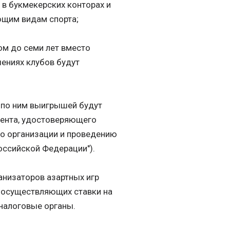
 в букмекерских конторах и
ющим видам спорта;
ом до семи лет вместо
шениях клубов будут
а по ним выигрышей будут
мента, удостоверяющего
по организации и проведению
оссийской Федерации").
анизаторов азартных игр
, осуществляющих ставки на
налоговые органы.