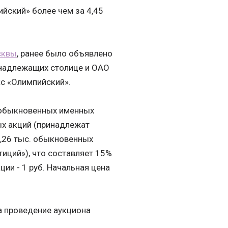
йский» более чем за 4,45
сквы
, ранее было объявлено
инадлежащих столице и ОАО
кс «Олимпийский».
обыкновенных именных
х акций (принадлежат
5,26 тыс. обыкновенных
иций»), что составляет 15%
ии - 1 руб. Начальная цена
 а проведение аукциона