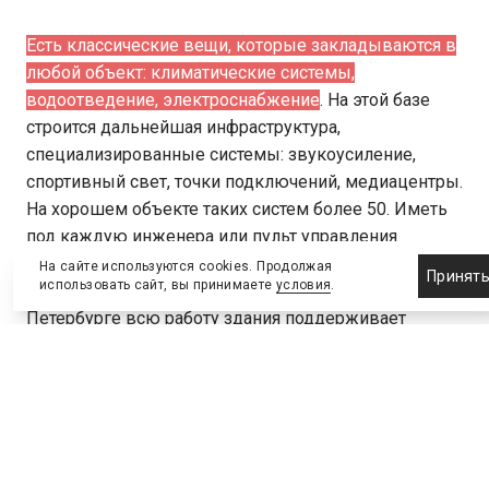
Есть классические вещи, которые закладываются в
любой объект: климатические системы,
водоотведение, электроснабжение
. На этой базе
строится дальнейшая инфраструктура,
специализированные системы: звукоусиление,
спортивный свет, точки подключений, медиацентры.
На хорошем объекте таких систем более 50. Иметь
под каждую инженера или пульт управления
накладно и тяжело, поэтому создаются
На сайте используются cookies. Продолжая
Принят
использовать сайт, вы принимаете
условия
.
диспетчерские. В «Хоккейном городе» в Санкт-
Петербурге всю работу здания поддерживает
служба эксплуатации из четырех инженеров. Для
сравнения – в проекте штатного расписания Дворца
олимпийских видов спорта в Новороссийске за
эксплуатацию отвечали 200 человек!