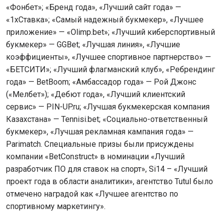
«Фонбет»; «Бренд года», «Лучший сайт года» —
«1хСтавка»; «Самый надежный букмекер», «Лучшее
приложение» — «Olimp.bet»; «Лучший киберспортивный
букмекер» — GGBet; «Лучшая линия», «Лучшие
коэффициенты», «Лучшее спортивное партнерство» —
«БЕТСИТИ»; «Лучший флагманский клуб», «Ребрендинг
года» — BetBoom; «Амбассадор года» — Рой Джонс
(«Мелбет»); «Дебют года», «Лучший клиентский
сервис» — PIN-UP.ru; «Лучшая букмекерская компания
Казахстана» — Tennisi.bet; «Социально-ответственный
букмекер», «Лучшая рекламная кампания года» —
Parimatch. Специальные призы были присуждены
компании «BetConstruct» в номинации «Лучший
разработчик ПО для ставок на спорт», Si14 – «Лучший
проект года в области аналитики», агентство Tutul было
отмечено наградой как «Лучшее агентство по
спортивному маркетингу».