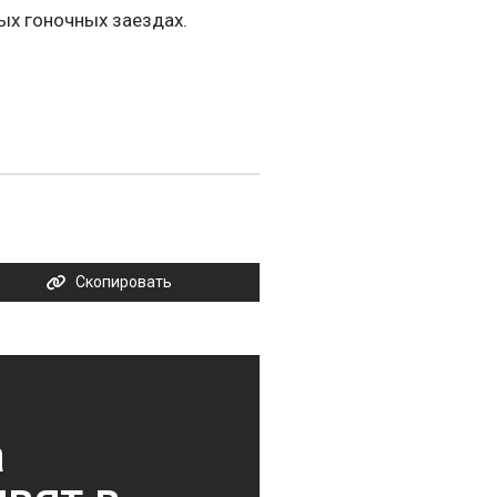
ных гоночных заездах.
Скопировать
а