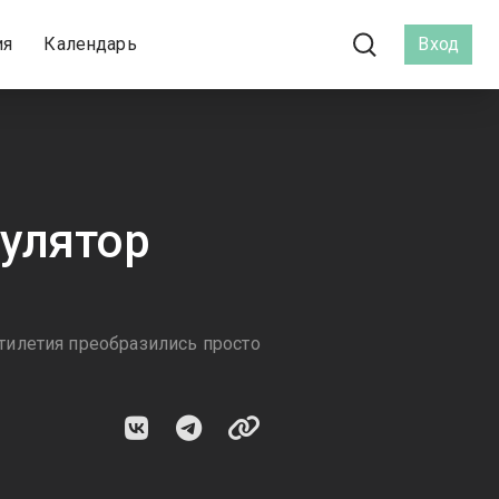
ия
Календарь
Вход
улятор
тилетия преобразились просто