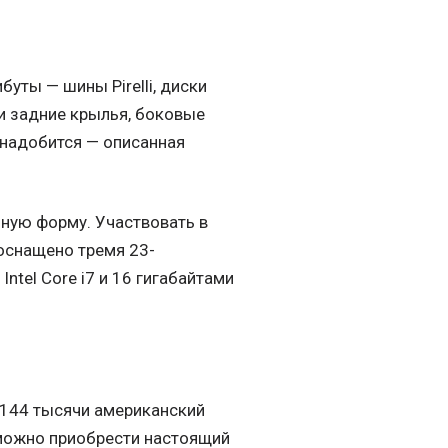
уты — шины Pirelli, диски
 и задние крылья, боковые
онадобится — описанная
чную форму. Участвовать в
 оснащено тремя 23-
ntel Core i7 и 16 гигабайтами
 144 тысячи американский
и можно приобрести настоящий