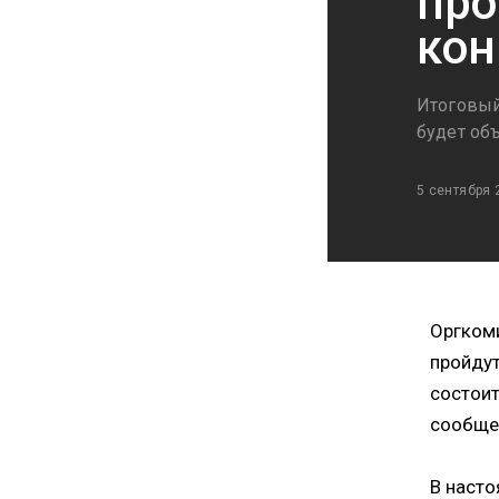
про
кон
Итоговый
будет об
5 сентября 
Оргкоми
пройдут
состоит
сообще
В насто