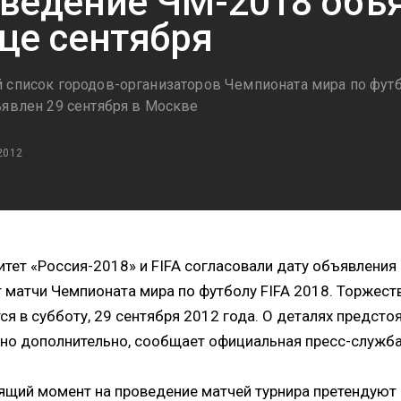
ведение ЧМ-2018 объя
це сентября
 список городов-организаторов Чемпионата мира по футб
ъявлен 29 сентября в Москве
2012
тет «Россия-2018» и FIFA согласовали дату объявления 
 матчи Чемпионата мира по футболу FIFA 2018. Торжес
ся в субботу, 29 сентября 2012 года. О деталях предст
но дополнительно, сообщает официальная пресс-служба
ящий момент на проведение матчей турнира претендуют 