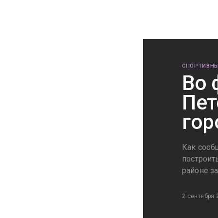
СПОРТИВНЫ
Во 
Пет
гор
Как сооб
построит
районе з
2 сентября 