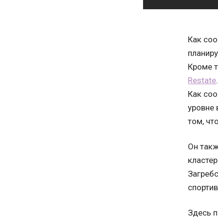
Как со
планиру
Кроме т
Restate
Как соо
уровне 
том, чт
Он такж
кластер
Загребс
спортив
Здесь п