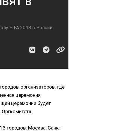
вят в
олу FIFA 2018 в России
городов-организаторов, где
твенная церемония
оящей церемонии будет
 Оргкомитета.
13 городов: Москва, Санкт-