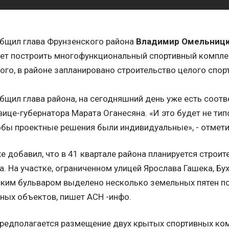
общил глава Фрунзенского района
Владимир Омельниц
ет построить многофункциональный спортивный комплек
ого, в районе запланировано строительство целого спор
.
бщил глава района, на сегодняшний день уже есть соот
вице-губернатора Марата Оганесяна. «И это будет не тип
обы проектные решения были индивидуальные», - отмети
е добавил, что в 41 квартале района планируется строи
а. На участке, ограниченном улицей Ярослава Гашека, Бу
ким бульваром выделено несколько земельных пятен п
ных объектов, пишет АСН -инфо.
редполагается размещение двух крытых спортивных ком