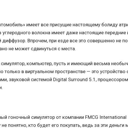
автомобиль» имеет все присущие настоящему болиду атриб
 из углеродного волокна имеет даже настоящие передние
 диффузор. Впрочем, при езде все это совершенно не п
вно не может сдвинуться с места.
й симулятор, компьютер, пусть и имеющий весьма необы
о только в виртуальном пространстве — это устройство
, звуковой системой Digital Surround 5.1, процессором I
и.
ный гоночный симулятор от компании FMCG International
 не понятно, кто будет его покупать, ведь за эти деньг