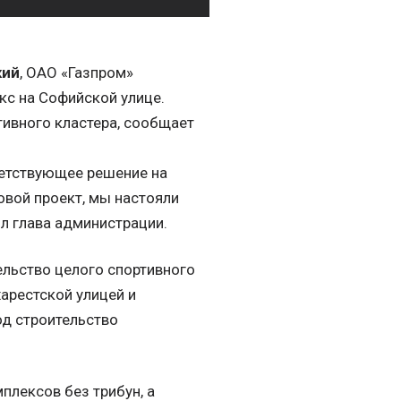
кий
, ОАО «Газпром»
с на Софийской улице.
тивного кластера, сообщает
ветствующее решение на
овой проект, мы настояли
л глава администрации.
тельство целого спортивного
харестской улицей и
од строительство
плексов без трибун, а