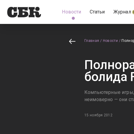
Новости
Статьи
Журнал
Главная
/
Новости
/
Полнор
Полнора
болида 
Компьютерные игры, 
неимоверно — они с
15 ноября 2012