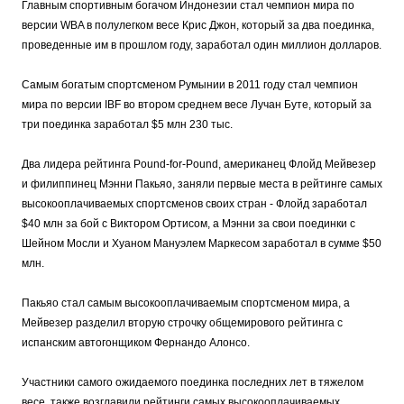
Главным спортивным богачом Индонезии стал чемпион мира по
версии WBA в полулегком весе Крис Джон, который за два поединка,
проведенные им в прошлом году, заработал один миллион долларов.
Самым богатым спортсменом Румынии в 2011 году стал чемпион
мира по версии IBF во втором среднем весе Лучан Буте, который за
три поединка заработал $5 млн 230 тыс.
Два лидера рейтинга Pound-for-Pound, американец Флойд Мейвезер
и филиппинец Мэнни Пакьяо, заняли первые места в рейтинге самых
высокооплачиваемых спортсменов своих стран - Флойд заработал
$40 млн за бой с Виктором Ортисом, а Мэнни за свои поединки с
Шейном Мосли и Хуаном Мануэлем Маркесом заработал в сумме $50
млн.
Пакьяо стал самым высокооплачиваемым спортсменом мира, а
Мейвезер разделил вторую строчку общемирового рейтинга с
испанским автогонщиком Фернандо Алонсо.
Участники самого ожидаемого поединка последних лет в тяжелом
весе, также возглавили рейтинги самых высокооплачиваемых