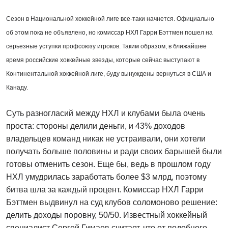
Сезон в Национальной хоккейной лиге все-таки начнется. Официально
об этом пока не объявлено, но комиссар НХЛ Гарри Бэттмен пошел на
серьезные уступки профсоюзу игроков. Таким образом, в ближайшее
время российские хоккейные звезды, которые сейчас выступают в
Континентальной хоккейной лиге, буду вынуждены вернуться в США и
Канаду.
Суть разногласий между НХЛ и клубами была очень
проста: стороны делили деньги, и 43% доходов
владельцев команд никак не устраивали, они хотели
получать больше половины и ради своих барышей были
готовы отменить сезон. Еще бы, ведь в прошлом году
НХЛ умудрилась заработать более $3 млрд, поэтому
битва шла за каждый процент. Комиссар НХЛ Гарри
Бэттмен выдвинул на суд клубов соломоново решение:
делить доходы поровну, 50/50. Известный хоккейный
специалист Сергей Гимаев считает, что от подобного