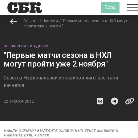
Вход
Главная
/
Новости
/
"Первые матчи сезона в НХЛ могут
пройти уже 2 ноября"
СОГЛАШЕНИЯ И СДЕЛКИ
"Первые матчи сезона в НХЛ
могут пройти уже 2 ноября"
Сезон в Национальной хоккейной лиге все-таки
начнется
22 октября 2012
НАШЛИ ОШИБКУ? ВЫДЕЛИТЕ ОШИБОЧНЫЙ ТЕКСТ МЫШКОЙ И
НАЖМИТЕ
CTRL
+
ENTER