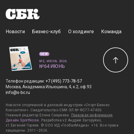
Новости
Бизнес-клуб
О холдинге
Команда
NEW
№2, ИЮНЬ 2026
№64 ИЮНЬ
Телефон редакции
:
+7 (495) 773-78-57
Москва, Академика Ильюшина, 4, к.2, оф.93
info@s-bc.ru
Новости спортивной и деловой индустрии «Спорт Бизнес
Консалтинг». Свидетельство СМИ ЭЛ № ФС77-47450.
Главный редактор Елена Савраева.
Правовая информация
.
Дизайн SportNoise
. Разработка v2:Андрей Загоруйко,
v1:Евгений Горяев. © ООО ИД «ГлобалМедиа». +16. Все права
защищены. 2011–2026.