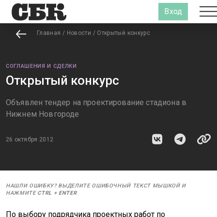
Вход
Главная
/
Новости
/
Открытый конкурс
СОГЛАШЕНИЯ И СДЕЛКИ
Открытый конкурс
Объявлен тендер на проектирование стадиона в
Нижнем Новгороде
26 октября 2012
НАШЛИ ОШИБКУ? ВЫДЕЛИТЕ ОШИБОЧНЫЙ ТЕКСТ МЫШКОЙ И
НАЖМИТЕ
CTRL
+
ENTER
По выбору подрядчика проектных работ по