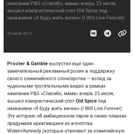
кампании P&G «Спасибо, мама» вчера, 23 июля,
вышел юмористический спот Old Spice под
названием «Я буду жить вечно» (I Will Live Forever).
24 июля 2012
Procter & Gamble
выпустил еще один
замечательный рекламный ролик в поддержку
своего олимпийского спонсорства — вслед за
чудесными трогательными видео в рамках
кампании P&G «Спасибо, мама» вчера, 23 июля,
вышел юмористический спот
Old Spice
под
названием «Я буду жить вечно» (I Will Live Forever).
Эту историю об амбициозном парне в синих плавках
придумали креативщики из агентства
Widen+Kennedy (которые отвечают за олимпийскую