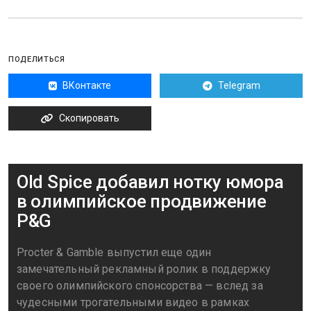
ПОДЕЛИТЬСЯ
ВКонтакте
Telegram
Скопировать
Old Spice добавил нотку юмора
в олимпийское продвижение
P&G
Procter & Gamble выпустил еще один
замечательный рекламный ролик в поддержку
своего олимпийского спонсорства — вслед за
чудесными трогательными видео в рамках