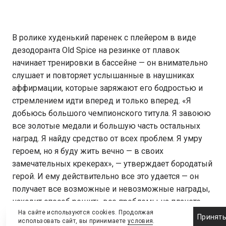
В ролике худенький паренек с плейером в виде
дезодоранта Old Spice на резинке от плавок
начинает тренировки в бассейне — он внимательно
слушает и повторяет услышанные в наушниках
аффирмации, которые заряжают его бодростью и
стремлением идти вперед и только вперед. «Я
добьюсь большого чемпионского титула. Я завоюю
все золотые медали и большую часть остальных
наград. Я найду средство от всех проблем. Я умру
героем, но я буду жить вечно — в своих
замечательных крекерах», — утверждает бородатый
герой. И ему действительно все это удается — он
получает все возможные и невозможные награды,
находит способ решить все проблемы на планете,
На сайте используются cookies. Продолжая
изобретает новый вид плаванья и придумывает
Принят
использовать сайт, вы принимаете
условия
.