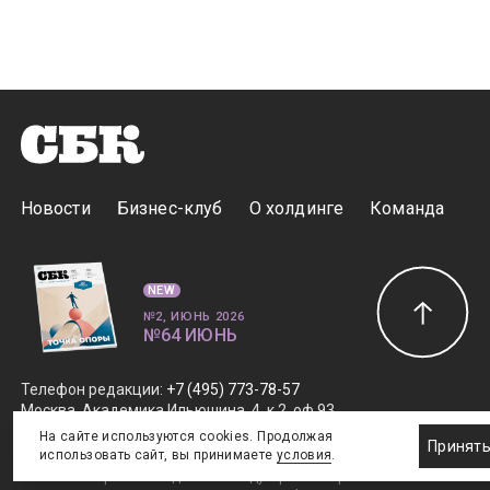
Новости
Бизнес-клуб
О холдинге
Команда
NEW
№2, ИЮНЬ 2026
№64 ИЮНЬ
Телефон редакции
:
+7 (495) 773-78-57
Москва, Академика Ильюшина, 4, к.2, оф.93
info@s-bc.ru
На сайте используются cookies. Продолжая
Принят
использовать сайт, вы принимаете
условия
.
Новости спортивной и деловой индустрии «Спорт Бизнес