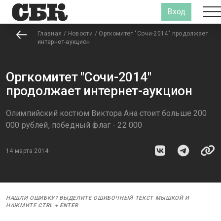
Вход
Главная
/
Новости
/
Оргкомитет "Сочи-2014" продолжает
интернет-аукцион
Оргкомитет "Сочи-2014"
продолжает интернет-аукцион
Олимпийский костюм Виктора Ана стоит больше 200
000 рублей, победный флаг - 22 000
14 марта 2014
НАШЛИ ОШИБКУ? ВЫДЕЛИТЕ ОШИБОЧНЫЙ ТЕКСТ МЫШКОЙ И
НАЖМИТЕ
CTRL
+
ENTER