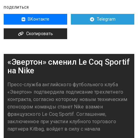
ПОДЕЛИТЬСЯ
ВКонтакте
Telegram
Скопировать
«Эвертон» сменил Le Coq Sportif
на Nike
Пресс-служба английского футбольного клуба
«Эвертон» подтвердила подписание трехлетнего
контракта, согласно которому новым техническим
спонсором команды станет Nike взамен
французского Le Coq Sportif. Соглашение,
заключенное при участии клубного торгового
партнера Kitbag, войдет в силу с начала