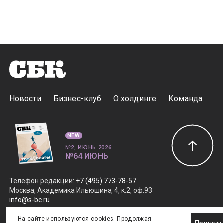
Новости
Бизнес-клуб
О холдинге
Команда
NEW
№2, ИЮНЬ 2026
№64 ИЮНЬ
Телефон редакции
:
+7 (495) 773-78-57
Москва, Академика Ильюшина, 4, к.2, оф.93
info@s-bc.ru
На сайте используются cookies. Продолжая
Новости спортивной и деловой индустрии «Спорт Бизнес
Принят