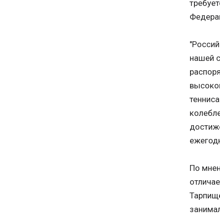
требует
Федера
"Россий
нашей с
распоря
высоко
тенниса
колебле
достиже
ежегодн
По мнен
отличае
Тарпище
занимал