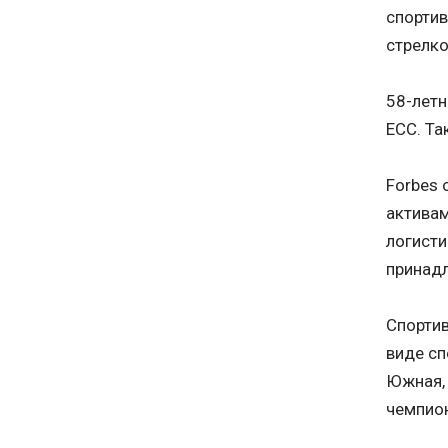
спортив
стрелко
58-летн
ЕСС. Та
Forbes 
активам
логисти
принад
Спортив
виде сп
Южная, 
чемпион