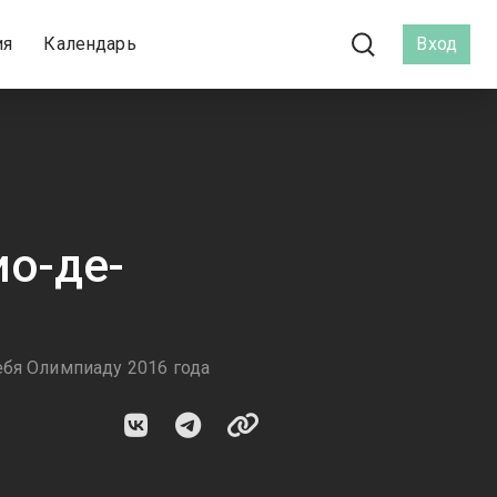
ия
Календарь
Вход
ио-де-
ебя Олимпиаду 2016 года