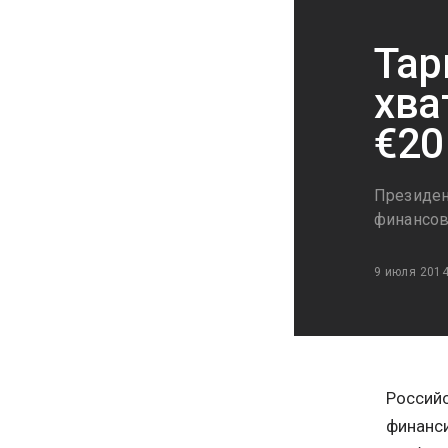
Тар
хва
€20
Президен
финансов
9 июля 201
Российс
финанси