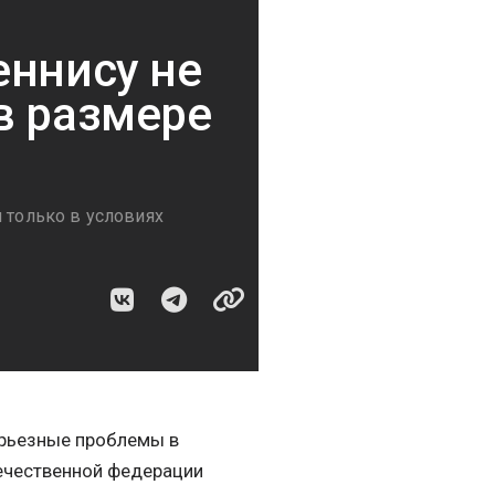
еннису не
в размере
 только в условиях
ерьезные проблемы в
течественной федерации