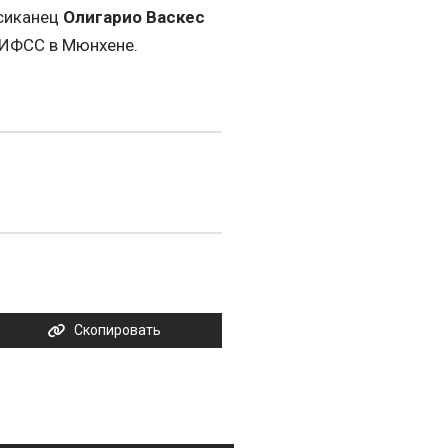
сиканец
Олигарио Васкес
е ИФСС в Мюнхене.
Скопировать