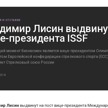
Я И ОТСТАВКИ
димир Лисин выдвинут
е-президента ISSF
щий момент бизнесмен является вице-президентом Олимп
том Европейской конфедерации стрелкового спорта (ЕСС).
яет Стрелковый союз России
2014
ир Лисин
выдвинут на пост вице-президента Междуна