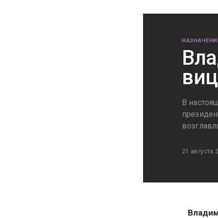
НАЗНАЧЕНИ
Вла
виц
В настоя
президен
возглавл
21 августа 
Владим