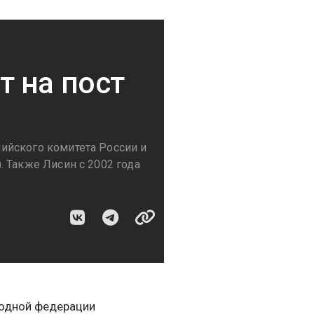
 на пост
ийского комитета России и
 Также Лисин с 2002 года
родной федерации