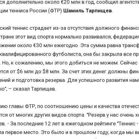
ся дополнительно около €20 млн в год, сообщил агентст
ции тенниса России (ФТР)
Шамиль Тарпищев
.
ский теннис страдает из-за отсутствия должного финанс
тране этот вид спорта нормально развивался, федераци
жении около €30 млн ежегодно. Эта сумма равна транс
квалифицированного футболиста, она бы закрыла все п
. Но, к сожалению, мы этого добиться не можем. Сейча
тся от $6 млн до $8 млн. За счет этих денег должны фи
ний и подготовка резерва. Для успешного развития нам 
о", – сказал Тарпищев.
ию главы ФТР, по соотношению цены и качества отечес
тся от многих других видов спорта. "Резерв у нас очень 
в. - За последние 12 лет в ежегодном рейтинге "Теннис -
а первое место. Это было и в прошлом году, когда мы 