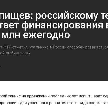
пищев: российскому т
тает финансирования 
 млн ежегодно
т ФТР отметил, что теннис в России способен развиваться
ой стабильности
4
кий теннис на протяжении последних лет испытывает с
ровании - для успешного развития этого вида спорта о