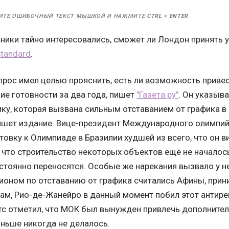
ИТЕ ОШИБОЧНЫЙ ТЕКСТ МЫШКОЙ И НАЖМИТЕ
CTRL
+
ENTER
ники тайно интересовались, сможет ли Лондон принять у
Standard
.
рос имел целью прояснить, есть ли возможность приве
ие готовности за два года, пишет
"Газета.ру"
. Он указыв
ку, которая вызвана сильным отставанием от графика в
ишет издание. Вице-президент Международного олимпи
товку к Олимпиаде в Бразилии худшей из всего, что он в
 что строительство некоторых объектов еще не началос
стоянно переносятся. Особые же нарекания вызвало у не
ионом по отставанию от графика считались Афины, прин
вам, Рио-де-Жанейро в данный момент побил этот антир
утс отметил, что МОК был вынужден привлечь дополните
аньше никогда не делалось.