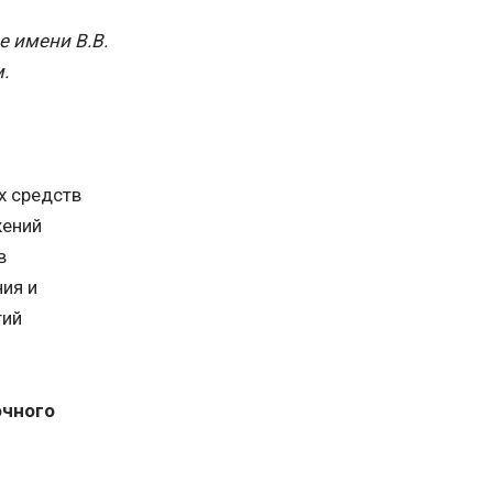
 имени В.В.
.
х средств
жений
в
ия и
гий
очного