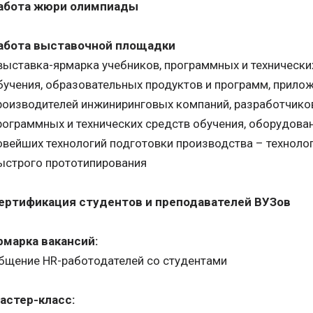
абота жюри олимпиады
абота выставочной площадки
 выставка-ярмарка учебников, программных и технически
бучения, образовательных продуктов и программ, прило
роизводителей инжиниринговых компаний, разработчико
рограммных и технических средств обучения, оборудован
овейших технологий подготовки производства – техноло
ыстрого прототипирования
ертификация студентов и преподавателей ВУЗов
рмарка вакансий:
бщение HR-работодателей со студентами
астер-класс: