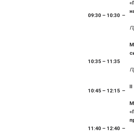
«
н
09:30 – 10:30
–
П
М
с
10:35 – 11:35
П
I
10:45 – 12:15
–
М
«
п
11:40 – 12:40
–