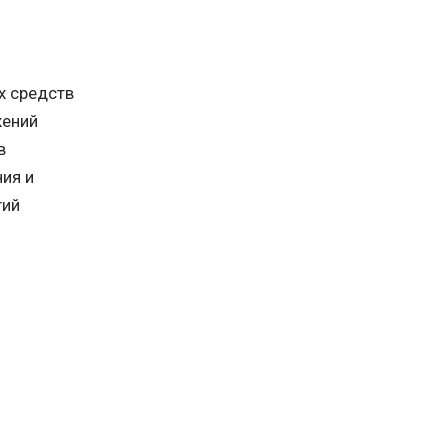
х средств
жений
в
ия и
гий