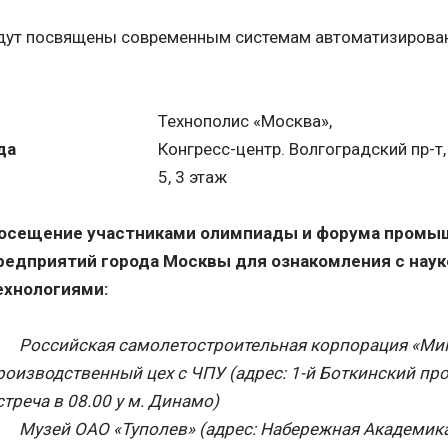
дут посвящены современным системам автоматизирован
Технополис «Москва»,
да
Конгресс-центр. Волгоградский пр-т, 
5, 3 этаж
осещение участниками олимпиады и форума промы
редприятий города Москвы для ознакомления с нау
ехнологиями:
-
Российская самолетостроительная корпорация «МиГ
роизводственный цех с ЧПУ (адрес: 1-й Боткинский прое
стреча в 08.00 у м. Динамо)
-
Музей ОАО «Туполев» (адрес: Набережная Академик