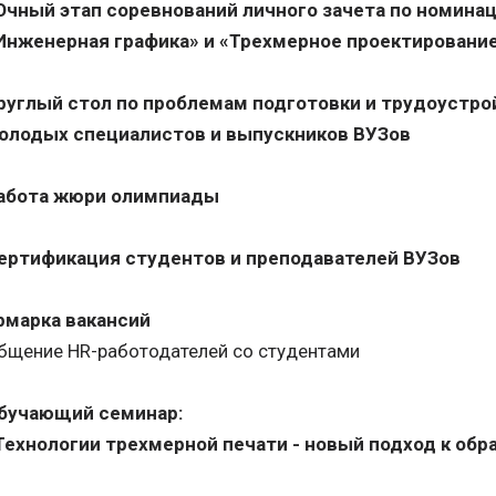
 Очный этап соревнований личного зачета по номина
Инженерная графика» и «Трехмерное проектировани
руглый стол по проблемам подготовки и трудоустро
олодых специалистов и выпускников ВУЗов
абота жюри олимпиады
ертификация студентов и преподавателей ВУЗов
рмарка вакансий
бщение HR-работодателей со студентами
бучающий семинар:
Технологии трехмерной печати - новый подход к обр