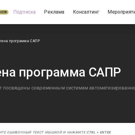
Подписка
Реклама
Консалтинг
Мероприят
NEW
лена программа САПР
на программа САПР
ут посвящены современным системам автоматизированно
ИТЕ ОШИБОЧНЫЙ ТЕКСТ МЫШКОЙ И НАЖМИТЕ
CTRL
+
ENTER