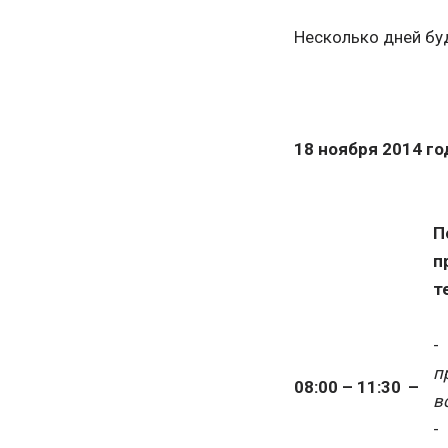
Несколько дней бу
18 ноября 2014 го
П
п
т
п
08:00 – 11:
3
0
–
в