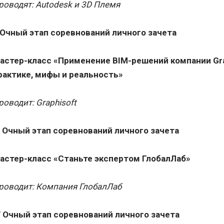
роводят: Autodesk и 3D Племя
I Очный этап соревнований личного зачета
астер-класс «Применение BIM-решений компании Gra
рактике, мифы и реальность»
роводит: Graphisoft
II Очный этап соревнований личного зачета
астер-класс «Станьте экспертом ГлобалЛаб»
роводит: Компания ГлобалЛаб
V
Очный этап соревнований личного зачета