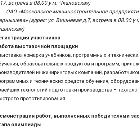
.17, встреча в 08.00 у м. Чкаловская)
-
ОАО «Московское машиностроительное предприятие
ернышева» (адрес: ул. Вишневая д.7, встреча в 08.00 у м
ушинская)
егистрация участников
абота выставочной площадки
 выставка-ярмарка учебников, программных и технически
бучения, образовательных продуктов и программ, прило
роизводителей инжиниринговых компаний, разработчико
рограммных и технических средств обучения, оборудован
овейших технологий подготовки производства – техноло
ыстрого прототипирования
емонстрация работ, выполненных победителями за
тапа олимпиады