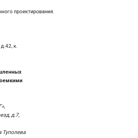
ного проектирования.
д.42, к.
шленных
коемкими
»,
зд, д.7,
а Туполева