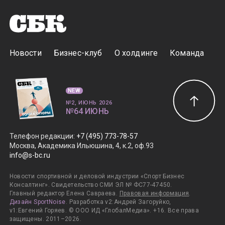
Новости
Бизнес-клуб
О холдинге
Команда
NEW
№2, ИЮНЬ 2026
№64 ИЮНЬ
Телефон редакции
:
+7 (495) 773-78-57
Москва, Академика Ильюшина, 4, к.2, оф.93
info@s-bc.ru
Новости спортивной и деловой индустрии «Спорт Бизнес
Консалтинг». Свидетельство СМИ ЭЛ № ФС77-47450.
Главный редактор Елена Савраева.
Правовая информация
.
Дизайн SportNoise
. Разработка v2:Андрей Загоруйко,
v1:Евгений Горяев. © ООО ИД «ГлобалМедиа». +16. Все права
защищены. 2011–2026.