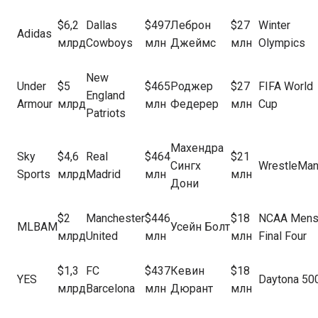
$6,2
Dallas
$497
Леброн
$27
Winter
Adidas
млрд
Cowboys
млн
Джеймс
млн
Olympics
New
Under
$5
$465
Роджер
$27
FIFA World
England
Armour
млрд
млн
Федерер
млн
Cup
Patriots
Махендра
Sky
$4,6
Real
$464
$21
Сингх
WrestleMan
Sports
млрд
Madrid
млн
млн
Дони
$2
Manchester
$446
$18
NCAA Men
MLBAM
Усейн Болт
млрд
United
млн
млн
Final Four
$1,3
FC
$437
Кевин
$18
YES
Daytona 50
млрд
Barcelona
млн
Дюрант
млн