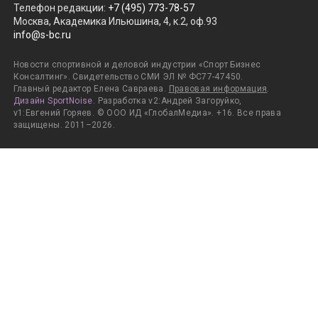
Телефон редакции
:
+7 (495) 773-78-57
Москва, Академика Ильюшина, 4, к.2, оф.93
info@s-bc.ru
Новости спортивной и деловой индустрии «Спорт Бизнес
Консалтинг». Свидетельство СМИ ЭЛ № ФС77-47450.
Главный редактор Елена Савраева.
Правовая информация
.
Дизайн SportNoise
. Разработка v2:Андрей Загоруйко,
v1:Евгений Горяев. © ООО ИД «ГлобалМедиа». +16. Все права
защищены. 2011–2026.