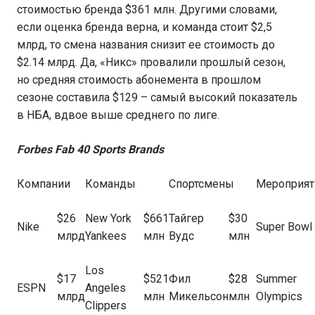
стоимостью бренда $361 млн. Другими словами,
если оценка бренда верна, и команда стоит $2,5
млрд, то смена названия снизит ее стоимость до
$2.14 млрд. Да, «Никс» провалили прошлый сезон,
но средняя стоимость абонемента в прошлом
сезоне составила $129 – самый высокий показатель
в НБА, вдвое выше среднего по лиге.
Forbes Fab 40 Sports Brands
Компании
Команды
Спортсмены
Мероприят
$26
New York
$661
Тайгер
$30
Nike
Super Bowl
млрд
Yankees
млн
Вудс
млн
Los
$17
$521
Фил
$28
Summer
ESPN
Angeles
млрд
млн
Микельсон
млн
Olympics
Clippers