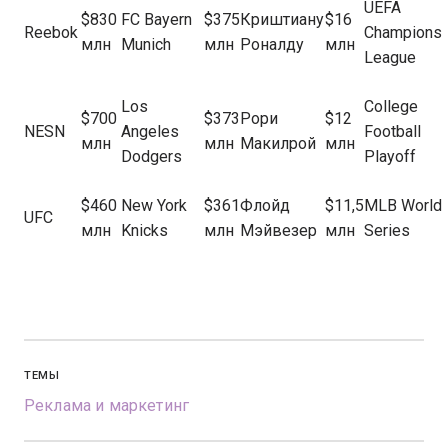
UEFA
$830
FC Bayern
$375
Криштиану
$16
Reebok
Champions
млн
Munich
млн
Роналду
млн
League
Los
College
$700
$373
Рори
$12
NESN
Angeles
Football
млн
млн
Макилрой
млн
Dodgers
Playoff
$460
New York
$361
Флойд
$11,5
MLB World
UFC
млн
Knicks
млн
Мэйвезер
млн
Series
ТЕМЫ
Реклама и маркетинг